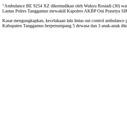
“Ambulance BE 9254 XZ dikemudikan oleh Wahyu Rosiadi (30) warga P
Lantas Polres Tanggamus mewakili Kapolres AKBP Oni Prasetya SI
Kasat mengungkapkan, kecelakaan lalu lintas out control ambulance p
Kabupaten Tanggamus berpenumpang 5 dewasa dan 3 anak-anak dita