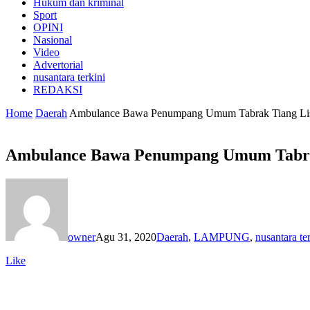
Hukum dan kriminal
Sport
OPINI
Nasional
Video
Advertorial
nusantara terkini
REDAKSI
Home
Daerah
Ambulance Bawa Penumpang Umum Tabrak Tiang List
Ambulance Bawa Penumpang Umum Tabrak
owner
Agu 31, 2020
Daerah
,
LAMPUNG
,
nusantara te
Like