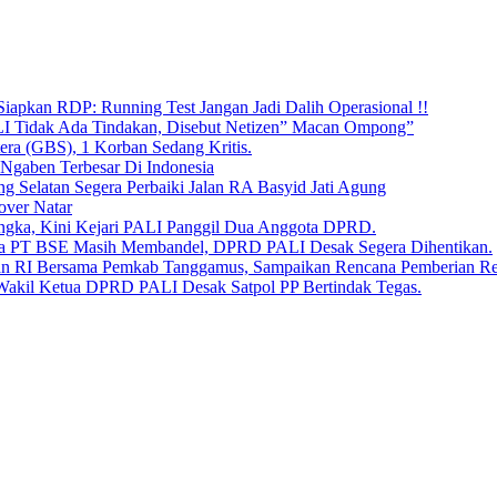
iapkan RDP: Running Test Jangan Jadi Dalih Operasional !!
LI Tidak Ada Tindakan, Disebut Netizen” Macan Ompong”
era (GBS), 1 Korban Sedang Kritis.
 Ngaben Terbesar Di Indonesia
Selatan Segera Perbaiki Jalan RA Basyid Jati Agung
over Natar
angka, Kini Kejari PALI Panggil Dua Anggota DPRD.
Bara PT BSE Masih Membandel, DPRD PALI Desak Segera Dihentikan.
aan RI Bersama Pemkab Tanggamus, Sampaikan Rencana Pemberian 
 Wakil Ketua DPRD PALI Desak Satpol PP Bertindak Tegas.