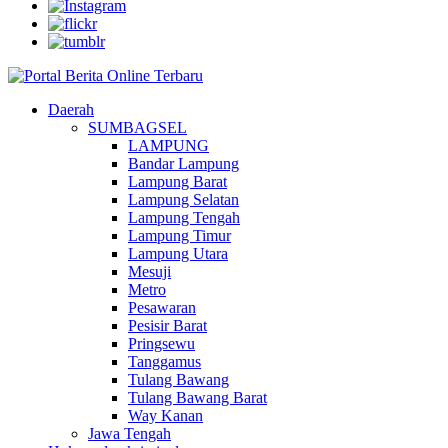
Daerah
SUMBAGSEL
LAMPUNG
Bandar Lampung
Lampung Barat
Lampung Selatan
Lampung Tengah
Lampung Timur
Lampung Utara
Mesuji
Metro
Pesawaran
Pesisir Barat
Pringsewu
Tanggamus
Tulang Bawang
Tulang Bawang Barat
Way Kanan
Jawa Tengah