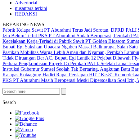
Advertorial
nusantara terkini
REDAKSI
BREAKING NEWS
Pabrik Kelapa Sawit PT Aburahmi Terus Jadi Sorotan, DPRD PALI S
Izin Belum Terbit PKS PT Aburahmi Sudah Beroperasi, Pemkab PA
Kecelakaan Kerja-Terjadi di Pabrik Sawit PT Golden Blossom Sumat
Bupati Egi Saksikan Upacara Ngaben Massal Balinuraga, Salah Satu
Pastikan Mobilitas Warga Lebih Aman dan Nyaman, Pemkab Lampung 
Tidak Diruangan Ber AC, Bupati Egi Lantik 12 Pejabat Dibawah Fly
Perkara Pengkondisian Proyek Di Pemkab PALI, Setelah Lima Ters
Instruksi Gubernur Sumsel Seolah Tak Bertaring, Angkutan Batu 
Kalapas Kotaagung Hadiri Rapat Persiapan HUT Ke-81 Kemerdek
PKS PT Aburahmi Masih Beroperasi Meski Dipersoalkan Soal Izin,
Search