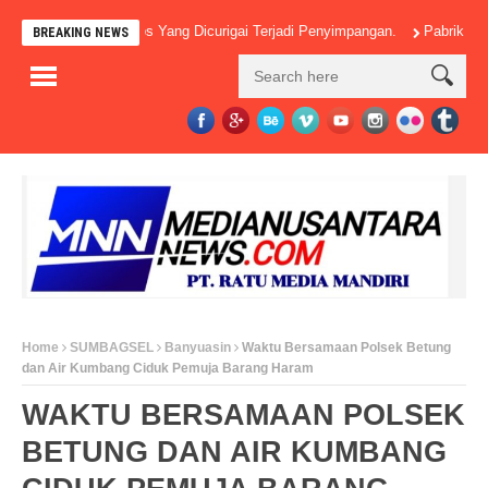
, Banyak Pos-Pos Yang Dicurigai Terjadi Penyimpangan.
Pabrik Kelapa S
BREAKING NEWS
Home
SUMBAGSEL
Banyuasin
Waktu Bersamaan Polsek Betung
dan Air Kumbang Ciduk Pemuja Barang Haram
WAKTU BERSAMAAN POLSEK
BETUNG DAN AIR KUMBANG