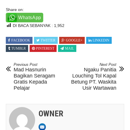
Share on:
WhatsApp
DI BACA SEBANYAK :
1,952
FACEBOOK
TWITTER
GOOGLE+
LINKEDIN
TUMBLR
PINTEREST
MAIL
Previous Post
Next Post
Mad Hasnurin
Ngaku Panitia
Bagikan Seragam
Louching Tol Kapal
Gratis Kepada
Betung PT. Waskita
Pelajar
Usir Wartawan
OWNER