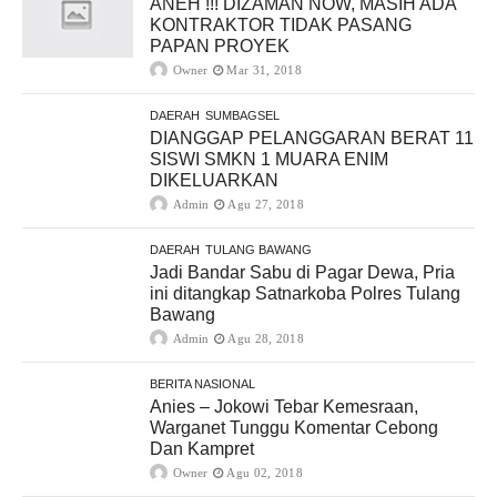
ANEH !!! DIZAMAN NOW, MASIH ADA
KONTRAKTOR TIDAK PASANG
PAPAN PROYEK
Owner
Mar 31, 2018
DAERAH
SUMBAGSEL
DIANGGAP PELANGGARAN BERAT 11
SISWI SMKN 1 MUARA ENIM
DIKELUARKAN
Admin
Agu 27, 2018
DAERAH
TULANG BAWANG
Jadi Bandar Sabu di Pagar Dewa, Pria
ini ditangkap Satnarkoba Polres Tulang
Bawang
Admin
Agu 28, 2018
BERITA NASIONAL
Anies – Jokowi Tebar Kemesraan,
Warganet Tunggu Komentar Cebong
Dan Kampret
Owner
Agu 02, 2018