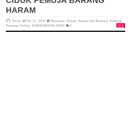
CIDUK PEMUJA BARANG
HARAM
Owner
Okt 15, 2020
Banyuasin
,
Daerah
,
Hukum Dan Kriminal
,
Kriminal
,
Nusantara Terkini
,
SUMATERA SELATAN
0
1