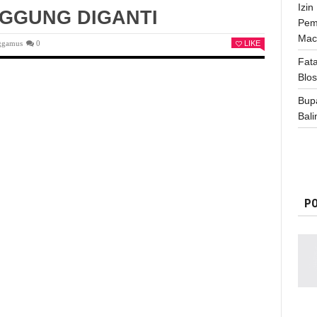
Izi
GGUNG DIGANTI
Pem
Mac
ggamus
0
LIKE
Fata
Blo
Bup
Bali
PO