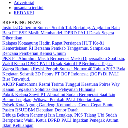
Advertorial
nusantara terkini
REDAKSI
BREAKING NEWS
Instruksi Gubernur Sumsel Seolah Tak Bertaring, Angkutan Batu
Bara PT BSE Masih Membandel, DPRD PALI Desak Segera
Dihentikan.
Kalapas Kotaagung Hadiri Rapat Persiapan HUT Ke-81
Kemerdekaan RI Bersama Pemkab Tanggamus, Sampaikan
Rencana Pemberian Remisi Umum
PKS PT Aburahmi Masih Beroperasi Meski Dipersoalkan Soal Izin,
Wakil Ketua DPRD PALI Desak Satpol PP Bertindak Tegas.
Warga Berharap Revisi Pergub Sumsel Nomor 40 Tahun 2017 Pada
Kegiatan Seismik 3D Peony PT BGP Indonesia (BGP) Di PALI
Bisa Terwujud.
AKBP Ramadhona Resmi Terima Tunggul Kesatuan Polres Way
Kanan, Tegaskan Soliditas dan Pelayanan Humanis
Pabrik Kelapa Sawit PT Aburahmi Sudah Beroperasi Saat Izin
Belum Lengkap, Wibawa Pemkab PALI Dipertarukan.
Polsek Kota Agung Gandeng Komunitas, Gerak Cepat Bantu
Pasien RSUDBM Dapatkan Donor Darah
Diduga Belum Kantongi Izin Lengkap, PKS Talang Ubi Sudah
Beroperasi; Wakil Ketua DPRD PALI Ingatkan Penegak Aturan.
Iklan Kehilangan