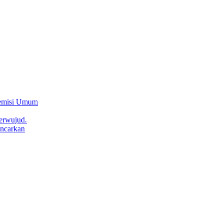
Remisi Umum
erwujud.
ncarkan