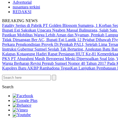
Advertorial
nusantara terkini
REDAKSI
BREAKING NEWS
Fatality Serius di Pabrik PT Golden Blossom Sumatera, 1 Korban Sed
Bupati Egi Saksikan Upacara Ngaben Massal Balinuraga, Salah Satu
Pastikan Mobilitas Warga Lebih Aman dan Nyaman, Pemkab Lampung 
Tidak Diruangan Ber AC, Bupati Egi Lantik 12 Pejabat Dibawah Fly
Perkara Pengkondisian Proyek Di Pemkab PALI, Setelah Lima Ters
Instruksi Gubernur Sumsel Seolah Tak Bertaring, Angkutan Batu 
Kalapas Kotaagung Hadiri Rapat Persiapan HUT Ke-81 Kemerdek
PKS PT Aburahmi Masih Beroperasi Meski Dipersoalkan Soal Izin,
Warga Berharap Revisi Pergub Sumsel Nomor 40 Tahun 2017 Pada 
Kapolres Baru AKBP Ramhadona TegasKan Lanjutkan Pembatasan H
Search