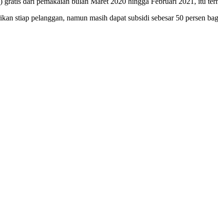
gratis dari pemakaian bulan Maret 2020 hingga Februari 2021, itu t
erikan stiap pelanggan, namun masih dapat subsidi sebesar 50 persen 