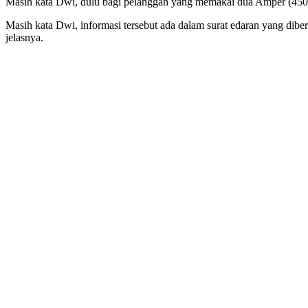
Masih kata Dwi, dulu bagi pelanggan yang memakai dua Amper (450) 
Masih kata Dwi, informasi tersebut ada dalam surat edaran yang dib
jelasnya.