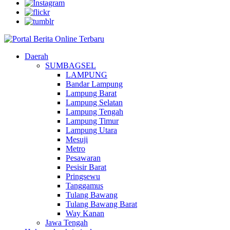
Daerah
SUMBAGSEL
LAMPUNG
Bandar Lampung
Lampung Barat
Lampung Selatan
Lampung Tengah
Lampung Timur
Lampung Utara
Mesuji
Metro
Pesawaran
Pesisir Barat
Pringsewu
Tanggamus
Tulang Bawang
Tulang Bawang Barat
Way Kanan
Jawa Tengah