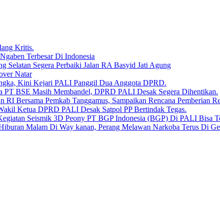
ang Kritis.
 Ngaben Terbesar Di Indonesia
Selatan Segera Perbaiki Jalan RA Basyid Jati Agung
over Natar
angka, Kini Kejari PALI Panggil Dua Anggota DPRD.
Bara PT BSE Masih Membandel, DPRD PALI Desak Segera Dihentikan.
aan RI Bersama Pemkab Tanggamus, Sampaikan Rencana Pemberian 
 Wakil Ketua DPRD PALI Desak Satpol PP Bertindak Tegas.
Kegiatan Seismik 3D Peony PT BGP Indonesia (BGP) Di PALI Bisa T
iburan Malam Di Way kanan, Perang Melawan Narkoba Terus Di Ge