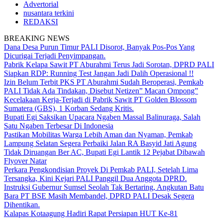
Advertorial
nusantara terkini
REDAKSI
BREAKING NEWS
Dana Desa Purun Timur PALI Disorot, Banyak Pos-Pos Yang
Dicurigai Terjadi Penyimpangan.
Pabrik Kelapa Sawit PT Aburahmi Terus Jadi Sorotan, DPRD PALI
Siapkan RDP: Running Test Jangan Jadi Dalih Operasional !!
Izin Belum Terbit PKS PT Aburahmi Sudah Beroperasi, Pemkab
PALI Tidak Ada Tindakan, Disebut Netizen” Macan Ompong”
Kecelakaan Kerja-Terjadi di Pabrik Sawit PT Golden Blossom
Sumatera (GBS), 1 Korban Sedang Kritis.
Bupati Egi Saksikan Upacara Ngaben Massal Balinuraga, Salah
Satu Ngaben Terbesar Di Indonesia
Pastikan Mobilitas Warga Lebih Aman dan Nyaman, Pemkab
Lampung Selatan Segera Perbaiki Jalan RA Basyid Jati Agung
Tidak Diruangan Ber AC, Bupati Egi Lantik 12 Pejabat Dibawah
Flyover Natar
Perkara Pengkondisian Proyek Di Pemkab PALI, Setelah Lima
Tersangka, Kini Kejari PALI Panggil Dua Anggota DPRD.
Instruksi Gubernur Sumsel Seolah Tak Bertaring, Angkutan Batu
Bara PT BSE Masih Membandel, DPRD PALI Desak Segera
Dihentikan.
Kalapas Kotaagung Hadiri Rapat Persiapan HUT Ke-81