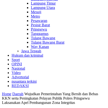
Lampung Timur
Lampung Utara
Mesuji
Metro
Pesawaran
Pesisir Barat
Pringsewu
Tanggamus
Tulang Bawang
Tulang Bawang Barat
Way Kanan
Jawa Tengah
Hukum dan kriminal
Sport
OPINI
Nasional
Video
Advertorial
nusantara terkini
REDAKSI
Home
Daerah
Wujudkan Pemerintahan Yang Bersih dan Bebas
KKN serta Peningkatan Pelayan Publik Polres Pringsewu
Laksanakan Apel Pembangunan Zona Integritas