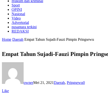
Hukum dan kriminal
Sport
OPINI
Nasional
Video
Advertorial
nusantara terkini
REDAKSI
Home
Daerah
Empat Tahun Sujadi-Fauzi Pimpin Pringsewu
Empat Tahun Sujadi-Fauzi Pimpin Prings
owner
Mei 21, 2021
Daerah
,
Pringsewu
0
Like