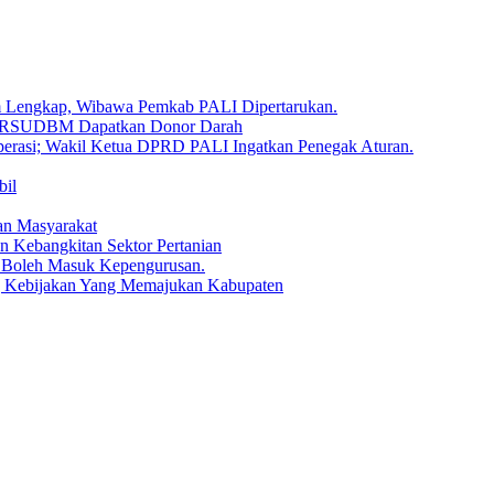
um Lengkap, Wibawa Pemkab PALI Dipertarukan.
en RSUDBM Dapatkan Donor Darah
erasi; Wakil Ketua DPRD PALI Ingatkan Penegak Aturan.
bil
an Masyarakat
n Kebangkitan Sektor Pertanian
 Boleh Masuk Kepengurusan.
g Kebijakan Yang Memajukan Kabupaten