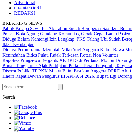
Advertorial
nusantara terkini
REDAKSI
BREAKING NEWS
Pabrik Kelapa Sawit PT Aburahmi Sudah Beroperasi Saat Izin Bel
Polsek Kota Agung Gandeng Komunitas, Gerak Cepat Bantu Pasi
Diduga Belum Kantongi Izin Lengkap, PKS Talang Ubi Sudah Berop
Iklan Kehilangan
Diduga Perpura-pura Merental, Miko Yogi Anggoro Kabur Bawa Mo
Kepindahan Bides Pulau Rajak Terkesan Rotasi Non Volunter
Kapolres Pringsewu Berganti, AKBP Dadi Perdana: Mohon Dukung
Bupati Tanggamus Ajak Perhiptani Perkuat Peran Penyuluh, Targetka
Disorot Publik, TP PKK Muara Enim Pastikan Anggota DPRD Aktif
Hadiri Rapat Dewan Pengurus III APKASI 2026, Bupati Egi Doron
Search