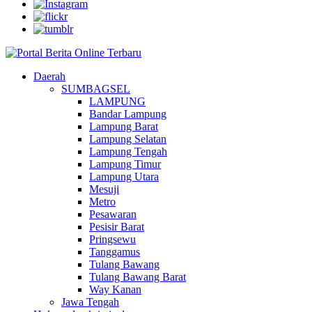
Daerah
SUMBAGSEL
LAMPUNG
Bandar Lampung
Lampung Barat
Lampung Selatan
Lampung Tengah
Lampung Timur
Lampung Utara
Mesuji
Metro
Pesawaran
Pesisir Barat
Pringsewu
Tanggamus
Tulang Bawang
Tulang Bawang Barat
Way Kanan
Jawa Tengah