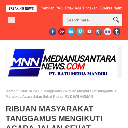
 Sudah Beroperasi, Pemkab PALI Tidak Ada Tindakan, Disebut Netizen” Mac
BREAKING NEWS
Home
SUMBAGSEL
Tanggamus
Ribuan Masyarakat Tanggamus
Mengikuti Acara Jalan Sehat Paslon 01 DEWI AMMAR
RIBUAN MASYARAKAT
TANGGAMUS MENGIKUTI