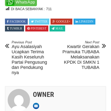
WhatsApp
DI BACA SEBANYAK :
711
FACEBOOK
TWITTER
GOOGLE+
LINKEDIN
TUMBLR
PINTEREST
MAIL
Previous Post
Next Post
Ayu Asalasiyah
Kwartir Gerakan
Ucapkan Terima
Pramuka TUBABA
Kasih Keseluruh
Melaksanakan
Partai Pengusung
KPDK Di SMKN 1
dan Pendukung
TUBABA
nya
OWNER