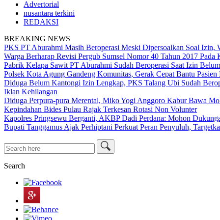
Advertorial
nusantara terkini
REDAKSI
BREAKING NEWS
PKS PT Aburahmi Masih Beroperasi Meski Dipersoalkan Soal Izin,
Warga Berharap Revisi Pergub Sumsel Nomor 40 Tahun 2017 Pada 
Pabrik Kelapa Sawit PT Aburahmi Sudah Beroperasi Saat Izin Bel
Polsek Kota Agung Gandeng Komunitas, Gerak Cepat Bantu Pasi
Diduga Belum Kantongi Izin Lengkap, PKS Talang Ubi Sudah Berop
Iklan Kehilangan
Diduga Perpura-pura Merental, Miko Yogi Anggoro Kabur Bawa Mo
Kepindahan Bides Pulau Rajak Terkesan Rotasi Non Volunter
Kapolres Pringsewu Berganti, AKBP Dadi Perdana: Mohon Dukung
Bupati Tanggamus Ajak Perhiptani Perkuat Peran Penyuluh, Targetka
Search