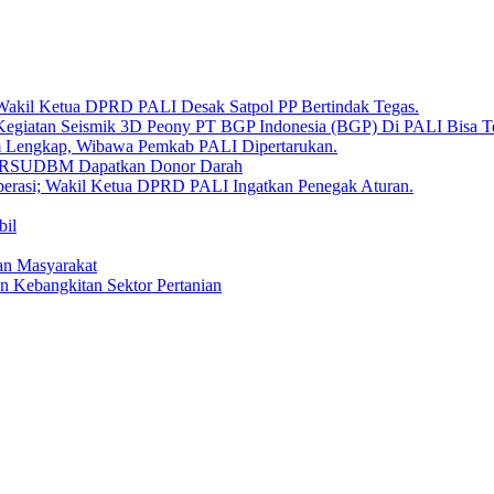
 Wakil Ketua DPRD PALI Desak Satpol PP Bertindak Tegas.
Kegiatan Seismik 3D Peony PT BGP Indonesia (BGP) Di PALI Bisa T
um Lengkap, Wibawa Pemkab PALI Dipertarukan.
en RSUDBM Dapatkan Donor Darah
erasi; Wakil Ketua DPRD PALI Ingatkan Penegak Aturan.
bil
an Masyarakat
n Kebangkitan Sektor Pertanian