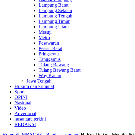
Lampung Barat
Lampung Selatan
Lampung Tengah
Lampung Timur
Lampung Utara
Mesuji
Metro
Pesawaran
Pesisir Barat
Pringsewu
Tanggamus
Tulang Bawang
Tulang Bawang Barat
Way Kanan
Jawa Tengah
Hukum dan kriminal
Sport
OPINI
Nasional
Video
Advertorial
nusantara terkini
REDAKSI
Home
SUMBAGSEL
Bandar Lampung
Hj Eva Dwiana Menghadiri 