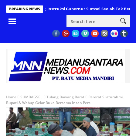
Instruksi Gubernur Sumsel Seolah Tak Bert
BREAKING NEWS
Home
SUMBAGSEL
Tulang Bawang Barat
Pererat Silaturahmi,
Bupati & Wabup Gelar Buka Bersama Insan Pers