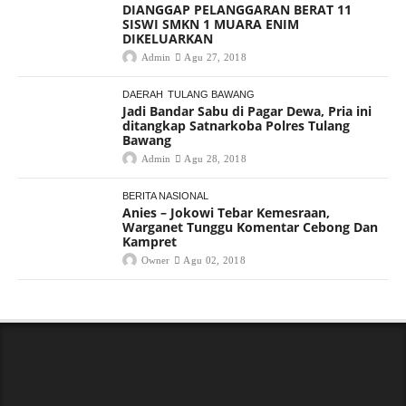
DIANGGAP PELANGGARAN BERAT 11
SISWI SMKN 1 MUARA ENIM
DIKELUARKAN
Admin
Agu 27, 2018
DAERAH
TULANG BAWANG
Jadi Bandar Sabu di Pagar Dewa, Pria ini
ditangkap Satnarkoba Polres Tulang
Bawang
Admin
Agu 28, 2018
BERITA NASIONAL
Anies – Jokowi Tebar Kemesraan,
Warganet Tunggu Komentar Cebong Dan
Kampret
Owner
Agu 02, 2018