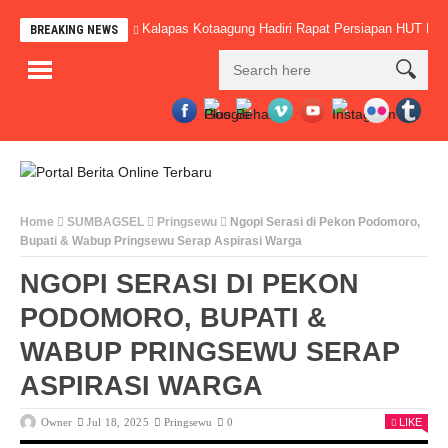
Kalapas Kotaagung Hadiri Rapat Persiapan HUT 
BREAKING NEWS
Home
SUMBAGSEL
Pringsewu
Ngopi Serasi di Pekon Podomoro,
Bupati & Wabup Pringsewu Serap Aspirasi Warga
NGOPI SERASI DI PEKON
PODOMORO, BUPATI &
WABUP PRINGSEWU SERAP
ASPIRASI WARGA
Owner
Jul 18, 2025
Pringsewu
0
LIKE