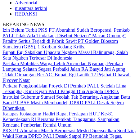
Advertorial
nusantara terkini
REDAKSI
BREAKING NEWS
Izin Belum Terbit PKS PT Aburahmi Sudah Beroperasi, Pemkab
PALI Tidak Ada Tindakan, Disebut Netizen” Macan Ompong”
Fatality Serius Terjadi di Pabrik Sawit PT Golden Blossom
Sumatera (GBS), 1 Korban Sedang Kritis.
Bupati Egi Saksikan Upacara Ngaben Massal Balinuraga, Salah
Satu Ngaben Terbesar Di Indonesia
Pastikan Mobilitas Warga Lebih Aman dan Nyaman, Pemkab
Lampung Selatan Segera Perbaiki Jalan RA Basyid Jati Agung
Tidak Diruangan Ber AC, Bupati Egi Lantik 12 Pejabat Dibawah
Flyover Natar
Perkara Pengkondisian Proyek Di Pemkab PALI, Setelah Lima
Tersangka, Kini Kejari PALI Panggil Dua Anggota DPRD.
Instruksi Gubernur Sumsel Seolah Tak Bertaring, Angkutan Batu
Bara PT BSE Masih Membandel, DPRD PALI Desak Segera
Dihentikan.
Kalapas Kotaagung Hadiri Rapat Persiapan HUT Ke-81
Kemerdekaan RI Bersama Pemkab Tanggamus, Sampaikan
Rencana Pemberian Remisi Umum
PKS PT Aburahmi Masih Beroperasi Meski Dipersoalkan Soal Izin,
Wakil Ketua DPRD PALI Desak Satpol PP Bertindak Tegas.