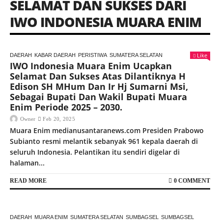
SELAMAT DAN SUKSES DARI
IWO INDONESIA MUARA ENIM
Like
DAERAH
KABAR DAERAH
PERISTIWA
SUMATERA SELATAN
IWO Indonesia Muara Enim Ucapkan
Selamat Dan Sukses Atas Dilantiknya H
Edison SH MHum Dan Ir Hj Sumarni Msi,
Sebagai Bupati Dan Wakil Bupati Muara
Enim Periode 2025 – 2030.
Owner
Feb 20, 2025
Muara Enim medianusantaranews.com Presiden Prabowo
Subianto resmi melantik sebanyak 961 kepala daerah di
seluruh Indonesia. Pelantikan itu sendiri digelar di
halaman...
READ MORE
0 COMMENT
DAERAH
MUARA ENIM
SUMATERA SELATAN
SUMBAGSEL
SUMBAGSEL