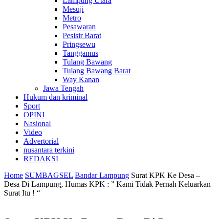
Lampung Utara
Mesuji
Metro
Pesawaran
Pesisir Barat
Pringsewu
Tanggamus
Tulang Bawang
Tulang Bawang Barat
Way Kanan
Jawa Tengah
Hukum dan kriminal
Sport
OPINI
Nasional
Video
Advertorial
nusantara terkini
REDAKSI
Home
SUMBAGSEL
Bandar Lampung
Surat KPK Ke Desa –
Desa Di Lampung, Humas KPK : ” Kami Tidak Pernah Keluarkan
Surat Itu ! “