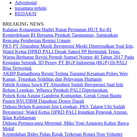
Advertorial
nusantara terkini
REDAKSI
BREAKING NEWS
Kalapas Kotaagung Hadiri Rapat Persiapan HUT Ke-81
Kemerdekaan RI Bersama Pemkab Tanggamus, Sampaikan
Rencana Pemberian Remisi Umum
PKS PT Aburahmi Masih Beroperasi Meski Dipersoalkan Soal Izin,
Wakil Ketua DPRD PALI Desak Satpol PP Bertindak Tegas.
Warga Berharap Revisi Pergub Sumsel Nomor 40 Tahun 2017 Pada
Kegiatan Seismik 3D Peony PT BGP Indonesia (BGP) Di PALI
Bisa Terwujud.
AKBP Ramadhona Resmi Terima Tunggul Kesatuan Polres Way
Kanan, Tegaskan Soliditas dan Pelayanan Humanis
Pabrik Kelapa Sawit PT Aburahmi Sudah Beroperasi Saat Izin
Belum Lengkap, Wibawa Pemkab PALI Dipertarukan.
Polsek Kota Agung Gandeng Komunitas, Gerak Cepat Bantu
Pasien RSUDBM Dapatkan Donor Darah
Diduga Belum Kantongi Izin Lengkap, PKS Talang Ubi Sudah
Beroperasi; Wakil Ketua DPRD PALI Ingatkan Penegak Aturan.
Iklan Kehilangan
Diduga Perpura-pura Merental, Miko Yogi Anggoro Kabur Bawa
Mobil
Kepindahan Bides Pulau Rajak Terkesan Rotasi Non Volunter