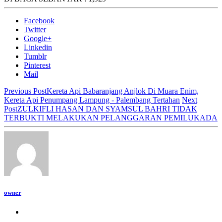
Facebook
Twitter
Google+
Linkedin
Tumblr
Pinterest
Mail
Previous Post
Kereta Api Babaranjang Anjlok Di Muara Enim,
Kereta Api Penumpang Lampung - Palembang Tertahan
Next
Post
ZULKIFLI HASAN DAN SYAMSUL BAHRI TIDAK
TERBUKTI MELAKUKAN PELANGGARAN PEMILUKADA
owner