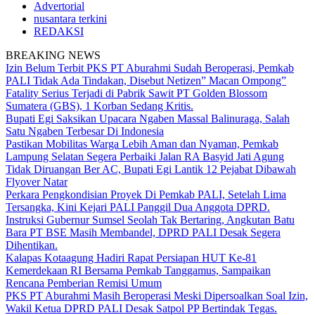
Advertorial
nusantara terkini
REDAKSI
BREAKING NEWS
Izin Belum Terbit PKS PT Aburahmi Sudah Beroperasi, Pemkab
PALI Tidak Ada Tindakan, Disebut Netizen” Macan Ompong”
Fatality Serius Terjadi di Pabrik Sawit PT Golden Blossom
Sumatera (GBS), 1 Korban Sedang Kritis.
Bupati Egi Saksikan Upacara Ngaben Massal Balinuraga, Salah
Satu Ngaben Terbesar Di Indonesia
Pastikan Mobilitas Warga Lebih Aman dan Nyaman, Pemkab
Lampung Selatan Segera Perbaiki Jalan RA Basyid Jati Agung
Tidak Diruangan Ber AC, Bupati Egi Lantik 12 Pejabat Dibawah
Flyover Natar
Perkara Pengkondisian Proyek Di Pemkab PALI, Setelah Lima
Tersangka, Kini Kejari PALI Panggil Dua Anggota DPRD.
Instruksi Gubernur Sumsel Seolah Tak Bertaring, Angkutan Batu
Bara PT BSE Masih Membandel, DPRD PALI Desak Segera
Dihentikan.
Kalapas Kotaagung Hadiri Rapat Persiapan HUT Ke-81
Kemerdekaan RI Bersama Pemkab Tanggamus, Sampaikan
Rencana Pemberian Remisi Umum
PKS PT Aburahmi Masih Beroperasi Meski Dipersoalkan Soal Izin,
Wakil Ketua DPRD PALI Desak Satpol PP Bertindak Tegas.