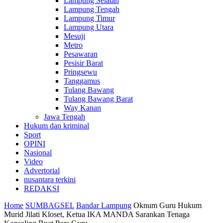
Lampung Selatan
Lampung Tengah
Lampung Timur
Lampung Utara
Mesuji
Metro
Pesawaran
Pesisir Barat
Pringsewu
Tanggamus
Tulang Bawang
Tulang Bawang Barat
Way Kanan
Jawa Tengah
Hukum dan kriminal
Sport
OPINI
Nasional
Video
Advertorial
nusantara terkini
REDAKSI
Home
SUMBAGSEL
Bandar Lampung
Oknum Guru Hukum
Murid Jilati Kloset, Ketua IKA MANDA Sarankan Tenaga