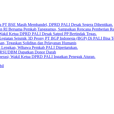
Bara PT BSE Masih Membandel, DPRD PALI Desak Segera Dihentikan.
aan RI Bersama Pemkab Tanggamus, Sampaikan Rencana Pemberian 
 Wakil Ketua DPRD PALI Desak Satpol PP Bertindak Tegas.
Kegiatan Seismik 3D Peony PT BGP Indonesia (BGP) Di PALI Bisa T
, Tegaskan Soliditas dan Pelayanan Humanis
um Lengkap, Wibawa Pemkab PALI Dipertarukan.
en RSUDBM Dapatkan Donor Darah
erasi; Wakil Ketua DPRD PALI Ingatkan Penegak Aturan.
bil