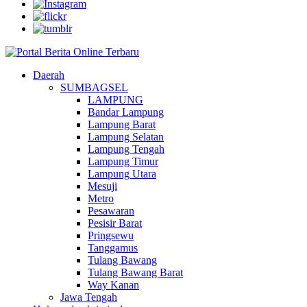
Daerah
SUMBAGSEL
LAMPUNG
Bandar Lampung
Lampung Barat
Lampung Selatan
Lampung Tengah
Lampung Timur
Lampung Utara
Mesuji
Metro
Pesawaran
Pesisir Barat
Pringsewu
Tanggamus
Tulang Bawang
Tulang Bawang Barat
Way Kanan
Jawa Tengah