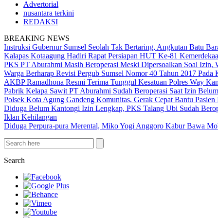
Advertorial
nusantara terkini
REDAKSI
BREAKING NEWS
Instruksi Gubernur Sumsel Seolah Tak Bertaring, Angkutan Batu 
Kalapas Kotaagung Hadiri Rapat Persiapan HUT Ke-81 Kemerdek
PKS PT Aburahmi Masih Beroperasi Meski Dipersoalkan Soal Izin,
Warga Berharap Revisi Pergub Sumsel Nomor 40 Tahun 2017 Pada 
AKBP Ramadhona Resmi Terima Tunggul Kesatuan Polres Way Kanan
Pabrik Kelapa Sawit PT Aburahmi Sudah Beroperasi Saat Izin Bel
Polsek Kota Agung Gandeng Komunitas, Gerak Cepat Bantu Pasi
Diduga Belum Kantongi Izin Lengkap, PKS Talang Ubi Sudah Berop
Iklan Kehilangan
Diduga Perpura-pura Merental, Miko Yogi Anggoro Kabur Bawa Mo
Search