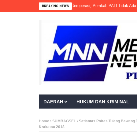
 Terbit PKS PT Aburahmi Sudah Beroperasi, Pemkab PALI Tidak Ada Tindaka
BREAKING NEWS
DAERAH
HUKUM DAN KRIMINAL
Home
SUMBAGSEL
Satlantas Polres Tulang Bawang 
Krakatau 2018