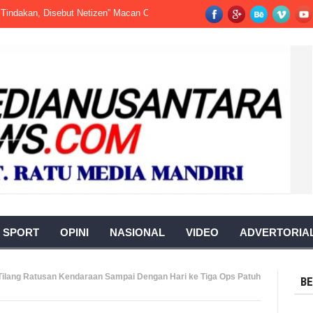
n, Disebut Netizen” Macan Ompong”
Fatality Serius Terjadi di Pabrik S
SPORT
OPINI
NASIONAL
VIDEO
ADVERTORIA
Tilang Ratusan Kendaraan Sampai Dengan Hari ke Tiga Ops Patuh
BE