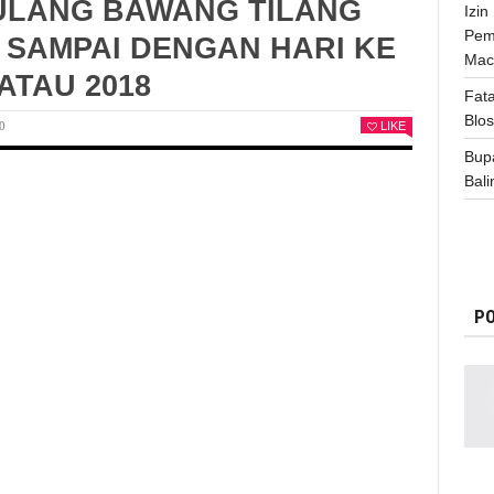
ULANG BAWANG TILANG
Izi
Pem
SAMPAI DENGAN HARI KE
Mac
ATAU 2018
Fata
Blo
0
LIKE
Bup
Bali
PO