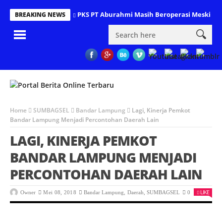
PKS PT Aburahmi Masih Beroperasi Meski Dipe
BREAKING NEWS
Home
SUMBAGSEL
Bandar Lampung
Lagi, Kinerja Pemkot
Bandar Lampung Menjadi Percontohan Daerah Lain
LAGI, KINERJA PEMKOT
BANDAR LAMPUNG MENJADI
PERCONTOHAN DAERAH LAIN
LIKE
Owner
Mei 08, 2018
Bandar Lampung
,
Daerah
,
SUMBAGSEL
0