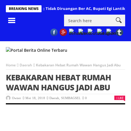
Tidak Diruangan Ber AC, Bupati Egi Lantik 1
BREAKING NEWS
Home
Daerah
Kebakaran Hebat Rumah Wawan Hangus Jadi Abu
KEBAKARAN HEBAT RUMAH
WAWAN HANGUS JADI ABU
LIKE
Owner
Mei 18, 2018
Daerah
,
SUMBAGSEL
0