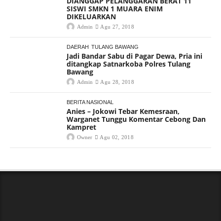
DIANGGAP PELANGGARAN BERAT 11
SISWI SMKN 1 MUARA ENIM
DIKELUARKAN
Admin
Agu 27, 2018
DAERAH
TULANG BAWANG
Jadi Bandar Sabu di Pagar Dewa, Pria ini
ditangkap Satnarkoba Polres Tulang
Bawang
Admin
Agu 28, 2018
BERITA NASIONAL
Anies – Jokowi Tebar Kemesraan,
Warganet Tunggu Komentar Cebong Dan
Kampret
Owner
Agu 02, 2018