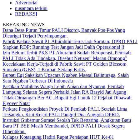
Advertorial
nusantara terkini
REDAKSI
BREAKING NEWS
Dana Desa Purun Timur PALI Disorot, Banyak Pos-Pos Yang
Dicurigai Terjadi Penyimpangan.
Pabrik Kelapa Sawit PT Aburahmi Terus Jadi Sorotan, DPRD PALI
Siapkan RDP: Running Test Jangan Jadi Dalih Operasional !!
Izin Belum Terbit PKS PT Aburahmi Sudah Beroperasi, Pemkab
PALI Tidak Ada Tindakan, Disebut Netizen” Macan Ompong”
Kecelakaan Kerja-Terjadi di Pabrik Sawit PT Golden Blossom
Sumatera (GBS), 1 Korban Sedang Kritis.
Bupati Egi Saksikan Upacara Ngaben Massal Balinuraga, Salah
Satu Ngaben Terbesar Di Indonesia
Pastikan Mobilitas Warga Lebih Aman dan Nyaman, Pemkab
Lampung Selatan Segera Perbaiki Jalan RA Basyid Jati Agung
Tidak Diruangan Ber AC, Bupati Egi Lantik 12 Pejabat Dibawah
Flyover Natar
Perkara Pengkondisian Proyek Di Pemkab PALI, Setelah Lima
Tersangka, Kini Kejari PALI Panggil Dua Anggota DPRD.
Instruksi Gubernur Sumsel Seolah Tak Bertaring, Angkutan Batu
Bara PT BSE Masih Membandel, DPRD PALI Desak Segera
Dihentikan.
Kalapas Kotaagung Hadiri Rapat Persiapan HUT Ke-81