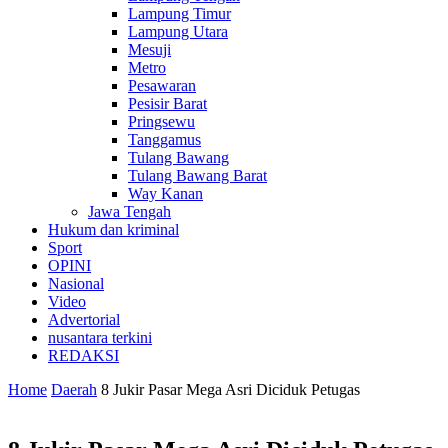
Lampung Timur
Lampung Utara
Mesuji
Metro
Pesawaran
Pesisir Barat
Pringsewu
Tanggamus
Tulang Bawang
Tulang Bawang Barat
Way Kanan
Jawa Tengah
Hukum dan kriminal
Sport
OPINI
Nasional
Video
Advertorial
nusantara terkini
REDAKSI
Home
Daerah
8 Jukir Pasar Mega Asri Diciduk Petugas