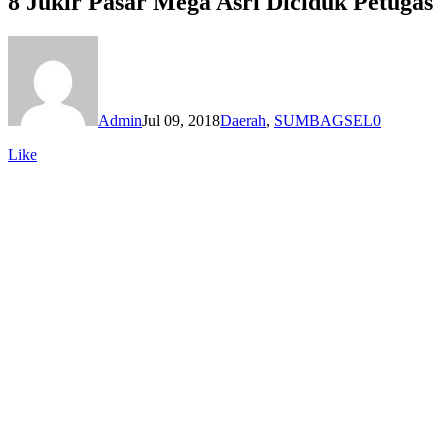
8 Jukir Pasar Mega Asri Diciduk Petugas
Admin
Jul 09, 2018
Daerah
,
SUMBAGSEL
0
Like