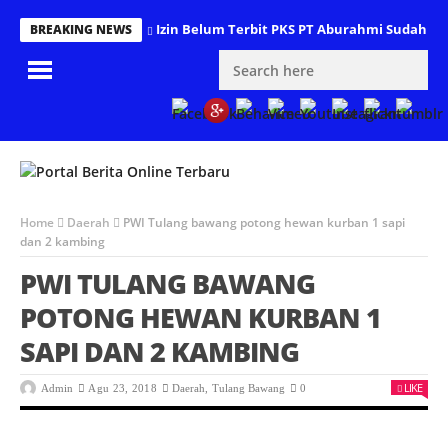
Izin Belum Terbit PKS PT Aburahmi Sudah B
BREAKING NEWS
Home
Daerah
PWI Tulang bawang potong hewan kurban 1 sapi
dan 2 kambing
PWI TULANG BAWANG
POTONG HEWAN KURBAN 1
SAPI DAN 2 KAMBING
LIKE
Admin
Agu 23, 2018
Daerah
,
Tulang Bawang
0