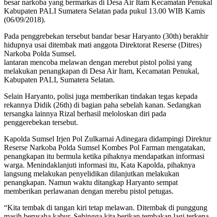
besar narkoba yang bermarkas di Desa Air Itam Kecamatan Penukal
Kabupaten PALI Sumatera Selatan pada pukul 13.00 WIB Kamis
(06/09/2018).
Pada penggrebekan tersebut bandar besar Haryanto (30th) berakhir
hidupnya usai ditembak mati anggota Direktorat Reserse (Ditres)
Narkoba Polda Sumsel.
lantaran mencoba melawan dengan merebut pistol polisi yang
melakukan penangkapan di Desa Air Itam, Kecamatan Penukal,
Kabupaten PALI, Sumatera Selatan.
Selain Haryanto, polisi juga memberikan tindakan tegas kepada
rekannya Didik (26th) di bagian paha sebelah kanan. Sedangkan
tersangka lainnya Rizal berhasil meloloskan diri pada
penggerebekan tersebut.
Kapolda Sumsel Irjen Pol Zulkarnai Adinegara didampingi Direktur
Reserse Narkoba Polda Sumsel Kombes Pol Farman mengatakan,
penangkapan itu bermula ketika pihaknya mendapatkan informasi
warga. Menindaklanjuti informasi itu, Kata Kapolda, pihaknya
langsung melakukan penyelidikan dilanjutkan melakukan
penangkapan. Namun waktu ditangkap Haryanto sempat
memberikan perlawanan dengan merebu pistol petugas.
“Kita tembak di tangan kiri tetap melawan. Ditembak di punggung
masih berusaha kabur. Sehingga kita berikan tembakan lagi terkena