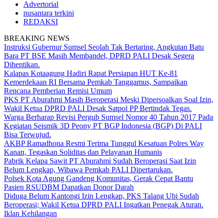
Advertorial
nusantara terkini
REDAKSI
BREAKING NEWS
Instruksi Gubernur Sumsel Seolah Tak Bertaring, Angkutan Batu
Bara PT BSE Masih Membandel, DPRD PALI Desak Segera
Dihentikan.
Kalapas Kotaagung Hadiri Rapat Persiapan HUT Ke-81
Kemerdekaan RI Bersama Pemkab Tanggamus, Sampaikan
Rencana Pemberian Remisi Umum
PKS PT Aburahmi Masih Beroperasi Meski Dipersoalkan Soal Izin,
Wakil Ketua DPRD PALI Desak Satpol PP Bertindak Tegas.
Warga Berharap Revisi Pergub Sumsel Nomor 40 Tahun 2017 Pada
Kegiatan Seismik 3D Peony PT BGP Indonesia (BGP) Di PALI
Bisa Terwujud.
AKBP Ramadhona Resmi Terima Tunggul Kesatuan Polres Way
Kanan, Tegaskan Soliditas dan Pelayanan Humanis
Pabrik Kelapa Sawit PT Aburahmi Sudah Beroperasi Saat Izin
Belum Lengkap, Wibawa Pemkab PALI Dipertarukan.
Polsek Kota Agung Gandeng Komunitas, Gerak Cepat Bantu
Pasien RSUDBM Dapatkan Donor Darah
Diduga Belum Kantongi Izin Lengkap, PKS Talang Ubi Sudah
Beroperasi; Wakil Ketua DPRD PALI Ingatkan Penegak Aturan.
Iklan Kehilangan