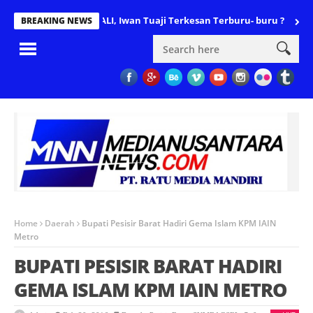
anan Wabup PALI, Iwan Tuaji Terkesan Terburu- buru ?
Proyek J
BREAKING NEWS
Home
Daerah
Bupati Pesisir Barat Hadiri Gema Islam KPM IAIN
Metro
BUPATI PESISIR BARAT HADIRI
GEMA ISLAM KPM IAIN METRO