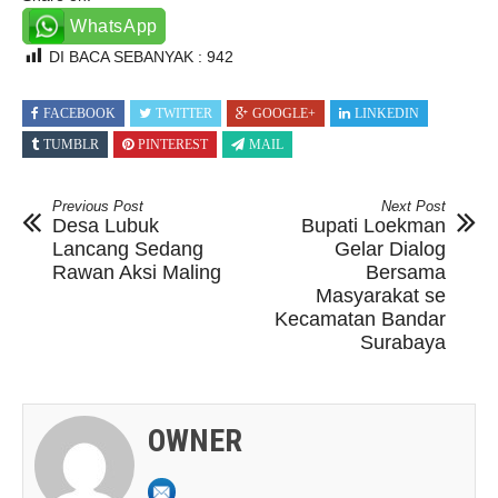
WhatsApp
DI BACA SEBANYAK :
942
FACEBOOK
TWITTER
GOOGLE+
LINKEDIN
TUMBLR
PINTEREST
MAIL
Previous Post
Next Post
Desa Lubuk
Bupati Loekman
Lancang Sedang
Gelar Dialog
Rawan Aksi Maling
Bersama
Masyarakat se
Kecamatan Bandar
Surabaya
OWNER