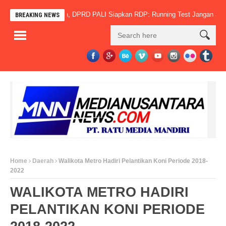
erus Jadi Sorotan, DPRD PALI Siapkan RDP: Running Test Jangan Jadi Dalih
BREAKING NEWS
Home
Daerah
Walikota Metro Hadiri Pelantikan Koni Periode 2018-
2022
WALIKOTA METRO HADIRI
PELANTIKAN KONI PERIODE