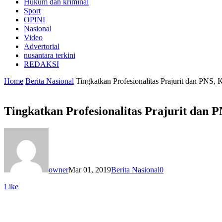
Hukum dan kriminal
Sport
OPINI
Nasional
Video
Advertorial
nusantara terkini
REDAKSI
Home
Berita Nasional
Tingkatkan Profesionalitas Prajurit dan PNS
Tingkatkan Profesionalitas Prajurit dan
owner
Mar 01, 2019
Berita Nasional
0
Like