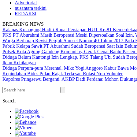
Advertorial
nusantara terkini
REDAKSI
BREAKING NEWS
Kalapas Kotaagung Hadiri Rapat Persiapan HUT Ke-81 Kemerdek
PKS PT Aburahmi Masih Beroperasi Meski Dipersoalkan Soal Izin,
Warga Berharap Revisi Pergub Sumsel Nomor 40 Tahun 2017 Pada 
Pabrik Kelapa Sawit PT Aburahmi Sudah Beroperasi Saat Izin Bel
Polsek Kota Agung Gandeng Komunitas, Gerak Cepat Bantu Pasi
Diduga Belum Kantongi Izin Lengkap, PKS Talang Ubi Sudah Berop
Iklan Kehilangan
Diduga Perpura-pura Merental, Miko Yogi Anggoro Kabur Bawa Mo
Kepindahan Bides Pulau Rajak Terkesan Rotasi Non Volunter
Kapolres Pringsewu Berganti, AKBP Dadi Perdana: Mohon Dukung
Search