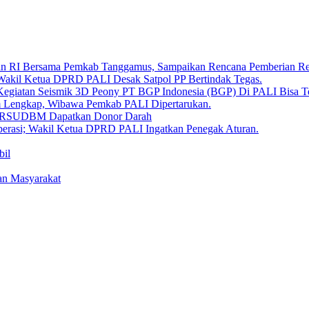
aan RI Bersama Pemkab Tanggamus, Sampaikan Rencana Pemberian 
 Wakil Ketua DPRD PALI Desak Satpol PP Bertindak Tegas.
Kegiatan Seismik 3D Peony PT BGP Indonesia (BGP) Di PALI Bisa T
um Lengkap, Wibawa Pemkab PALI Dipertarukan.
en RSUDBM Dapatkan Donor Darah
erasi; Wakil Ketua DPRD PALI Ingatkan Penegak Aturan.
bil
an Masyarakat