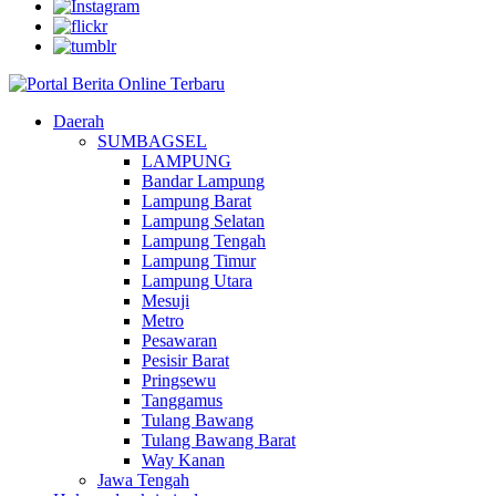
Daerah
SUMBAGSEL
LAMPUNG
Bandar Lampung
Lampung Barat
Lampung Selatan
Lampung Tengah
Lampung Timur
Lampung Utara
Mesuji
Metro
Pesawaran
Pesisir Barat
Pringsewu
Tanggamus
Tulang Bawang
Tulang Bawang Barat
Way Kanan
Jawa Tengah