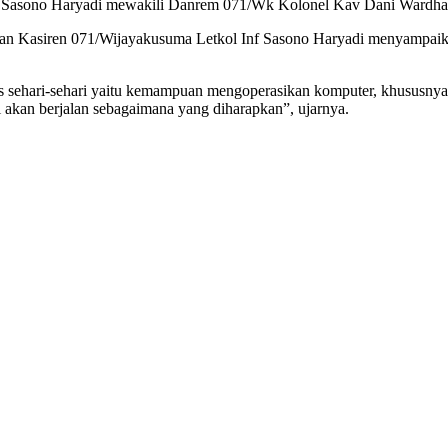
Inf Sasono Haryadi mewakili Danrem 071/Wk Kolonel Kav Dani Wardha
n Kasiren 071/Wijayakusuma Letkol Inf Sasono Haryadi menyampaikan,
as sehari-sehari yaitu kemampuan mengoperasikan komputer, khususnya
i akan berjalan sebagaimana yang diharapkan”, ujarnya.