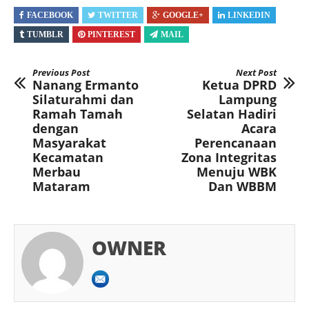
FACEBOOK
TWITTER
GOOGLE+
LINKEDIN
TUMBLR
PINTEREST
MAIL
Previous Post
Next Post
Nanang Ermanto
Ketua DPRD
Silaturahmi dan
Lampung
Ramah Tamah
Selatan Hadiri
dengan
Acara
Masyarakat
Perencanaan
Kecamatan
Zona Integritas
Merbau
Menuju WBK
Mataram
Dan WBBM
OWNER