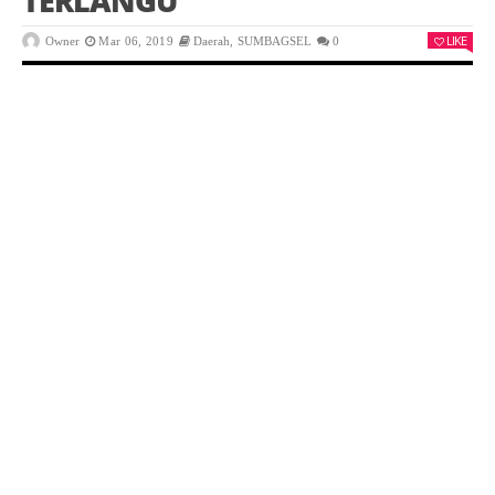
TERLANGU
LIKE
Owner
Mar 06, 2019
Daerah
,
SUMBAGSEL
0