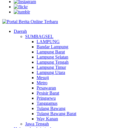
Daerah
SUMBAGSEL
LAMPUNG
Bandar Lampung
Lampung Barat
Lampung Selatan
Lampung Tengah
Lampung Timur
Lampung Utara
Mesuji
Metro
Pesawaran
Pesisir Barat
Pringsewu
Tanggamus
Tulang Bawang
Tulang Bawang Barat
Way Kanan
Jawa Tengah