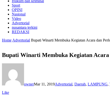
Hukum dan kriminal
Sport
OPINI
Nasional
Video
Advertorial
nusantara terkini
REDAKSI
Home
Advertorial
Bupati Winarti Membuka Kegiatan Acara dan Per
Bupati Winarti Membuka Kegiatan Acara
owner
Mar 11, 2019
Advertorial
,
Daerah
,
LAMPUNG
,
Like