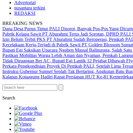
Advertorial
nusantara terkini
REDAKSI
BREAKING NEWS
Dana Desa Purun Timur PALI Disorot, Banyak Pos-Pos Yang Dicurig
Pabrik Kelapa Sawit PT Aburahmi Terus Jadi Sorotan, DPRD PALI S
Izin Belum Terbit PKS PT Aburahmi Sudah Beroperasi, Pemkab PA
Kecelakaan Kerja-Terjadi di Pabrik Sawit PT Golden Blossom Sumat
Bupati Egi Saksikan Upacara Ngaben Massal Balinuraga, Salah Satu
Pastikan Mobilitas Warga Lebih Aman dan Nyaman, Pemkab Lampung 
Tidak Diruangan Ber AC, Bupati Egi Lantik 12 Pejabat Dibawah Fly
Perkara Pengkondisian Proyek Di Pemkab PALI, Setelah Lima Ters
Instruksi Gubernur Sumsel Seolah Tak Bertaring, Angkutan Batu 
Kalapas Kotaagung Hadiri Rapat Persiapan HUT Ke-81 Kemerdek
Search