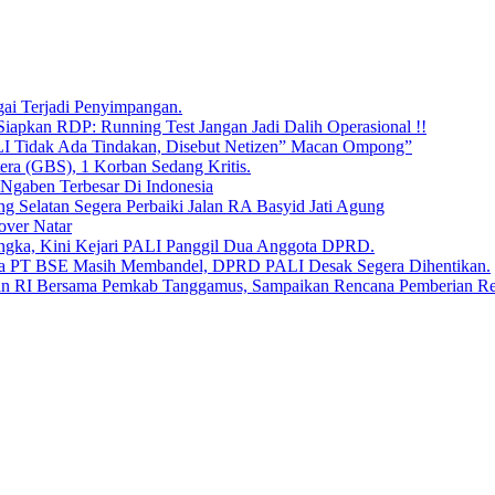
ai Terjadi Penyimpangan.
iapkan RDP: Running Test Jangan Jadi Dalih Operasional !!
LI Tidak Ada Tindakan, Disebut Netizen” Macan Ompong”
era (GBS), 1 Korban Sedang Kritis.
 Ngaben Terbesar Di Indonesia
Selatan Segera Perbaiki Jalan RA Basyid Jati Agung
over Natar
angka, Kini Kejari PALI Panggil Dua Anggota DPRD.
Bara PT BSE Masih Membandel, DPRD PALI Desak Segera Dihentikan.
aan RI Bersama Pemkab Tanggamus, Sampaikan Rencana Pemberian 