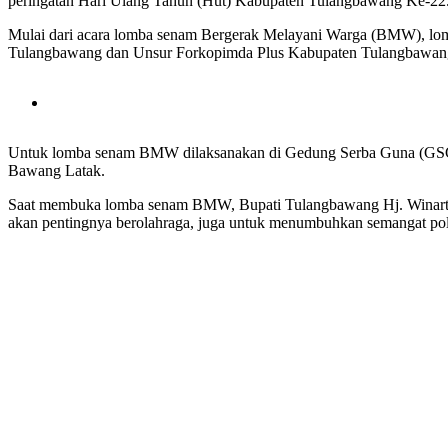
peringatan Hari Ulang Tahun (Hut) Kabupaten Tulangbawang Ke-22
Mulai dari acara lomba senam Bergerak Melayani Warga (BMW), lomba
Tulangbawang dan Unsur Forkopimda Plus Kabupaten Tulangbawan
Untuk lomba senam BMW dilaksanakan di Gedung Serba Guna (GSG) 
Bawang Latak.
Saat membuka lomba senam BMW, Bupati Tulangbawang Hj. Winarti
akan pentingnya berolahraga, juga untuk menumbuhkan semangat pola