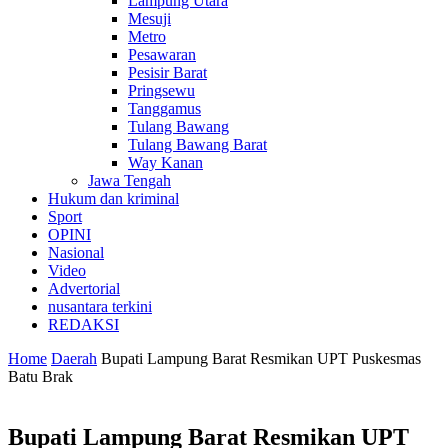
Lampung Utara
Mesuji
Metro
Pesawaran
Pesisir Barat
Pringsewu
Tanggamus
Tulang Bawang
Tulang Bawang Barat
Way Kanan
Jawa Tengah
Hukum dan kriminal
Sport
OPINI
Nasional
Video
Advertorial
nusantara terkini
REDAKSI
Home
Daerah
Bupati Lampung Barat Resmikan UPT Puskesmas
Batu Brak
Bupati Lampung Barat Resmikan UPT