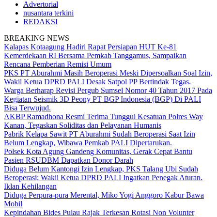
Advertorial
nusantara terkini
REDAKSI
BREAKING NEWS
Kalapas Kotaagung Hadiri Rapat Persiapan HUT Ke-81
Kemerdekaan RI Bersama Pemkab Tanggamus, Sampaikan
Rencana Pemberian Remisi Umum
PKS PT Aburahmi Masih Beroperasi Meski Dipersoalkan Soal Izin,
Wakil Ketua DPRD PALI Desak Satpol PP Bertindak Tegas.
Warga Berharap Revisi Pergub Sumsel Nomor 40 Tahun 2017 Pada
Kegiatan Seismik 3D Peony PT BGP Indonesia (BGP) Di PALI
Bisa Terwujud.
AKBP Ramadhona Resmi Terima Tunggul Kesatuan Polres Way
Kanan, Tegaskan Soliditas dan Pelayanan Humanis
Pabrik Kelapa Sawit PT Aburahmi Sudah Beroperasi Saat Izin
Belum Lengkap, Wibawa Pemkab PALI Dipertarukan.
Polsek Kota Agung Gandeng Komunitas, Gerak Cepat Bantu
Pasien RSUDBM Dapatkan Donor Darah
Diduga Belum Kantongi Izin Lengkap, PKS Talang Ubi Sudah
Beroperasi; Wakil Ketua DPRD PALI Ingatkan Penegak Aturan.
Iklan Kehilangan
Diduga Perpura-pura Merental, Miko Yogi Anggoro Kabur Bawa
Mobil
Kepindahan Bides Pulau Rajak Terkesan Rotasi Non Volunter