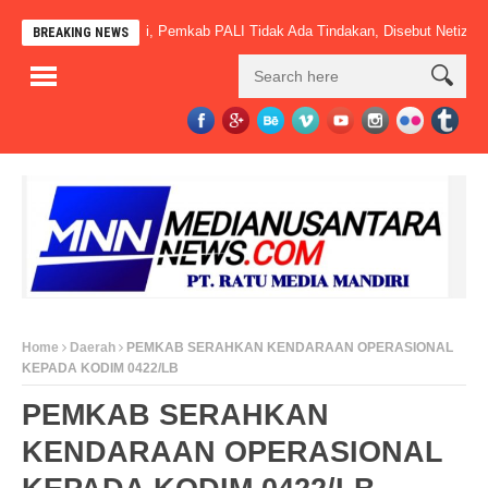
 Sudah Beroperasi, Pemkab PALI Tidak Ada Tindakan, Disebut Netizen” Ma
BREAKING NEWS
Home
Daerah
PEMKAB SERAHKAN KENDARAAN OPERASIONAL
KEPADA KODIM 0422/LB
PEMKAB SERAHKAN
KENDARAAN OPERASIONAL