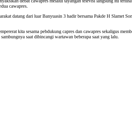
ksikan debat cawapres melalui tayangan televisi langsung itu terliha
edua cawapres.
arakat datang dari luar Banyuasin 3 hadir bersama Pakde H Slamet 
mempererat kita sesama pebdukung capres dan cawapres sekaligus membe
 sambungnya saat dibincangi wartawan beberapa saat yang lalu.