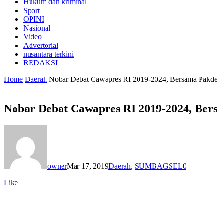
Hukum dan kriminal
Sport
OPINI
Nasional
Video
Advertorial
nusantara terkini
REDAKSI
Home
Daerah
Nobar Debat Cawapres RI 2019-2024, Bersama Pakd
Nobar Debat Cawapres RI 2019-2024, Ber
owner
Mar 17, 2019
Daerah
,
SUMBAGSEL
0
Like