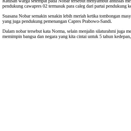
Ratusan warga setempat pada Nobar tersebut menyambut antusias menya
pendukung cawapres 02 termasuk para caleg dari partai pendukung k
Suasana Nobar semakin senakin lebih meriah ketika tombongan masy
yang juga pendukung pemenangan Capres Prabowo-Sandi.
Dalam nobar tersebut kata Norma, selain menjalin silaturahmi juga 
memimpin bangsa dan negara yang kita cintai untuk 5 tahun kedepan,