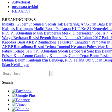
Advertorial
nusantara terkini
REDAKSI
BREAKING NEWS
Instruksi Gubernur Sumsel Seolah Tak Bertaring, Angkutan Batu 
Kalapas Kotaagung Hadiri Rapat Persiapan HUT Ke-81 Kemerdek
PKS PT Aburahmi Masih Beroperasi Meski Dipersoalkan Soal Izin,
Warga Berharap Revisi Pergub Sumsel Nomor 40 Tahun 2017 Pada 
Kapolres Baru AKBP Ramhadona TegasKan Lanjutkan Pembatasan H
AKBP Ramadhona Resmi Terima Tunggul Kesatuan Polres Way Kanan
Pabrik Kelapa Sawit PT Aburahmi Sudah Beroperasi Saat Izin Bel
Polsek Kota Agung Gandeng Komunitas, Gerak Cepat Bantu Pasi
Diduga Belum Kantongi Izin Lengkap, PKS Talang Ubi Sudah Berop
Iklan Kehilangan
Search