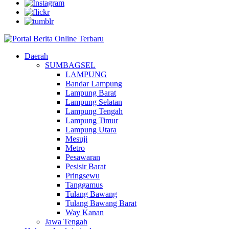
Daerah
SUMBAGSEL
LAMPUNG
Bandar Lampung
Lampung Barat
Lampung Selatan
Lampung Tengah
Lampung Timur
Lampung Utara
Mesuji
Metro
Pesawaran
Pesisir Barat
Pringsewu
Tanggamus
Tulang Bawang
Tulang Bawang Barat
Way Kanan
Jawa Tengah