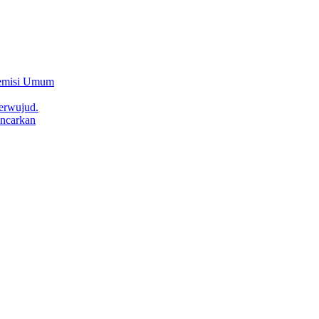
Remisi Umum
erwujud.
ncarkan