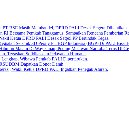
Bara PT BSE Masih Membandel, DPRD PALI Desak Segera Dihentikan.
aan RI Bersama Pemkab Tanggamus, Sampaikan Rencana Pemberian 
 Wakil Ketua DPRD PALI Desak Satpol PP Bertindak Tegas.
Kegiatan Seismik 3D Peony PT BGP Indonesia (BGP) Di PALI Bisa T
iburan Malam Di Way kanan, Perang Melawan Narkoba Terus Di Ge
, Tegaskan Soliditas dan Pelayanan Humanis
um Lengkap, Wibawa Pemkab PALI Dipertarukan.
en RSUDBM Dapatkan Donor Darah
erasi; Wakil Ketua DPRD PALI Ingatkan Penegak Aturan.