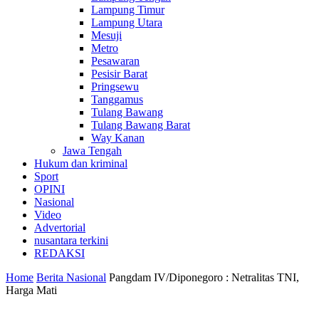
Lampung Timur
Lampung Utara
Mesuji
Metro
Pesawaran
Pesisir Barat
Pringsewu
Tanggamus
Tulang Bawang
Tulang Bawang Barat
Way Kanan
Jawa Tengah
Hukum dan kriminal
Sport
OPINI
Nasional
Video
Advertorial
nusantara terkini
REDAKSI
Home
Berita Nasional
Pangdam IV/Diponegoro : Netralitas TNI,
Harga Mati