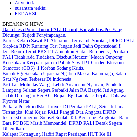
Advertorial
nusantara terkini
REDAKSI
BREAKING NEWS
Dana Desa Purun Timur PALI Disorot, Banyak Pos-Pos Yang
Dicurigai Terjadi Penyimpangan.
Pabrik Kelapa Sawit PT Aburahmi Terus Jadi Sorotan, DPRD PALI
Siapkan RDP: Running Test Jangan Jadi Dalih Operasional !!
Izin Belum Terbit PKS PT Aburahmi Sudah Beroperasi, Pemkab
PALI Tidak Ada Tindakan, Disebut Netizen” Macan Ompong”
Kecelakaan Kerja-Terjadi di Pabrik Sawit PT Golden Blossom
Sumatera (GBS), 1 Korban Sedang Kritis.
Bupati Egi Saksikan Upacara Ngaben Massal Balinuraga, Salah
Satu Ngaben Terbesar Di Indonesia
Pastikan Mobilitas Warga Lebih Aman dan Nyaman, Pemkab
Lampung Selatan Segera Perbaiki Jalan RA Basyid Jati Agung
Tidak Diruangan Ber AC, Bupati Egi Lantik 12 Pejabat Dibawah
Flyover Natar
Perkara Pengkondisian Proyek Di Pemkab PALI, Setelah Lima
Tersangka, Kini Kejari PALI Panggil Dua Anggota DPRD.
Instruksi Gubernur Sumsel Seolah Tak Bertaring, Angkutan Batu
Bara PT BSE Masih Membandel, DPRD PALI Desak Segera
Dihentikan.
Kalapas Kotaagung Hadiri Rapat Persiapan HUT Ke-81