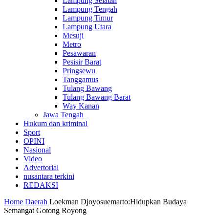
Lampung Selatan
Lampung Tengah
Lampung Timur
Lampung Utara
Mesuji
Metro
Pesawaran
Pesisir Barat
Pringsewu
Tanggamus
Tulang Bawang
Tulang Bawang Barat
Way Kanan
Jawa Tengah
Hukum dan kriminal
Sport
OPINI
Nasional
Video
Advertorial
nusantara terkini
REDAKSI
Home
Daerah
Loekman Djoyosuemarto:Hidupkan Budaya
Semangat Gotong Royong