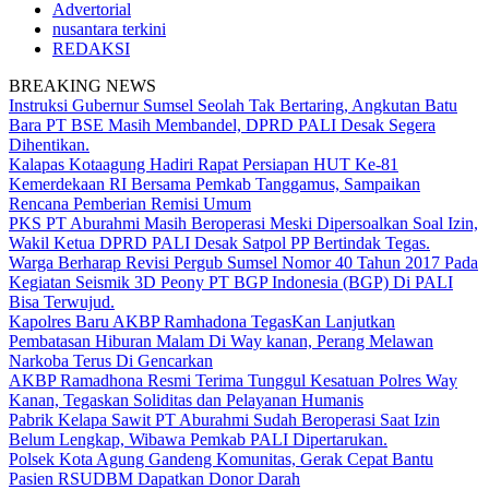
Advertorial
nusantara terkini
REDAKSI
BREAKING NEWS
Instruksi Gubernur Sumsel Seolah Tak Bertaring, Angkutan Batu
Bara PT BSE Masih Membandel, DPRD PALI Desak Segera
Dihentikan.
Kalapas Kotaagung Hadiri Rapat Persiapan HUT Ke-81
Kemerdekaan RI Bersama Pemkab Tanggamus, Sampaikan
Rencana Pemberian Remisi Umum
PKS PT Aburahmi Masih Beroperasi Meski Dipersoalkan Soal Izin,
Wakil Ketua DPRD PALI Desak Satpol PP Bertindak Tegas.
Warga Berharap Revisi Pergub Sumsel Nomor 40 Tahun 2017 Pada
Kegiatan Seismik 3D Peony PT BGP Indonesia (BGP) Di PALI
Bisa Terwujud.
Kapolres Baru AKBP Ramhadona TegasKan Lanjutkan
Pembatasan Hiburan Malam Di Way kanan, Perang Melawan
Narkoba Terus Di Gencarkan
AKBP Ramadhona Resmi Terima Tunggul Kesatuan Polres Way
Kanan, Tegaskan Soliditas dan Pelayanan Humanis
Pabrik Kelapa Sawit PT Aburahmi Sudah Beroperasi Saat Izin
Belum Lengkap, Wibawa Pemkab PALI Dipertarukan.
Polsek Kota Agung Gandeng Komunitas, Gerak Cepat Bantu
Pasien RSUDBM Dapatkan Donor Darah