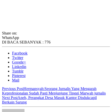
Share on:
WhatsApp
DI BACA SEBANYAK :
776
Facebook
Twitter
Google+
Linkedin
Tumblr
Pinterest
Mail
Previous Post
Hermansyah:Seorang Jurnalis Yang Mengarah
Keprofesionalan Sudah Pasti Menjunjung Tinggi Marwah jurnalis
Next Post
Aneh, Perangkat Desa Masuk Kantor Disdukcapil
Berkain Sarung