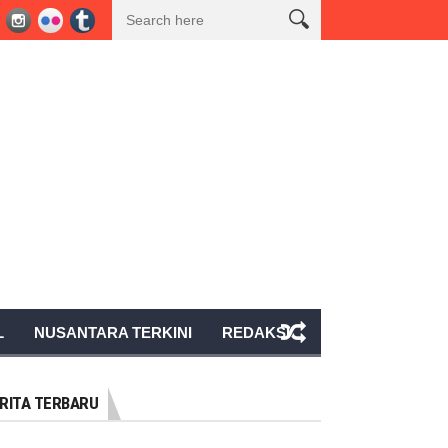
msel Nomor 40 Tahun 2017 Pada Kegiatan Seismik 3D Peony PT BGP Indones
L
NUSANTARA TERKINI
REDAKSI
RITA TERBARU