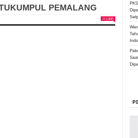
PKS
TUKUMPUL PEMALANG
Dip
Satp
LIKE
War
Tah
Indo
Pab
Saa
Dipe
PO