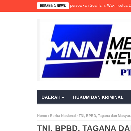
ahmi Masih Beroperasi Meski Dipersoalkan Soal Izin, Wakil Ketua DPRD PA
BREAKING NEWS
DAERAH
HUKUM DAN KRIMINAL
Home
Berita Nasional
TNI, BPBD, Tagana dan Masya
TNI, BPBD, TAGANA D