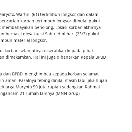
 Maryoto, Wartini (61) tertimbun longsor dan dalam
pencarian korban tertimbun longsor dimulai pukul
k membahayakan penolong. Lokasi korban akhirnya
n berhasil dievakuasi Sabtu dini hari (23/3) pukul
imbun material longsor.
u, korban selanjutnya diserahkan kepada pihak
dan dimakamkan. Hal ini juga dibenarkan Kepala BPBD
sa dan BPBD, menghimbau kepada korban selamat
 aman. Pasalnya tebing dinilai masih labil jika hujan
 keluarga Maryoto 50 juta rupiah sedangkan Rahmat
mengancam 21 rumah lainnya.(MNN Grup)