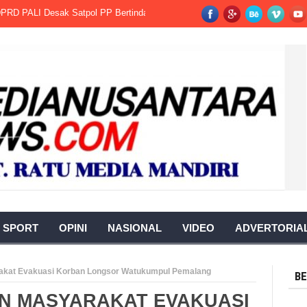
LI Desak Satpol PP Bertindak Tegas.
Warga Berharap Revisi Pergub Su
SPORT
OPINI
NASIONAL
VIDEO
ADVERTORIA
rakat Evakuasi Korban Longsor Watukumpul Pemalang
BE
AN MASYARAKAT EVAKUASI