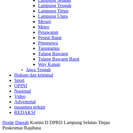
Lampung Selatan
Lampung Tengah
Lampung Timur
Lampung Utara
Mesuji
Metro
Pesawaran
Pesisir Barat
Pringsewu
Tanggamus
Tulang Bawang
Tulang Bawang Barat
Way Kanan
Jawa Tengah
Hukum dan kriminal
Sport
OPINI
Nasional
Video
Advertorial
nusantara terkini
REDAKSI
Home
Daerah
Komisi D DPRD Lampung Selatan Tinjau
Puskesmas Rajabasa