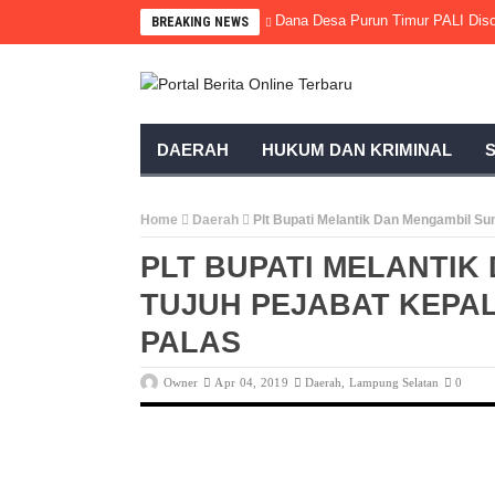
Dana Desa Purun Timur PALI Diso
BREAKING NEWS
DAERAH
HUKUM DAN KRIMINAL
Home
Daerah
Plt Bupati Melantik Dan Mengambil S
PLT BUPATI MELANTIK
TUJUH PEJABAT KEPA
PALAS
Owner
Apr 04, 2019
Daerah
,
Lampung Selatan
0