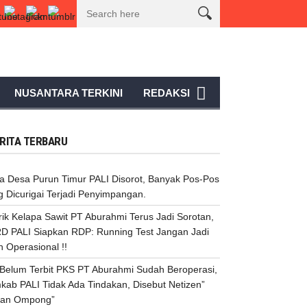
a Sawit PT Aburahmi Terus Jadi Sorotan, DPRD PALI Siapkan RDP: Running T
NUSANTARA TERKINI
REDAKSI
RITA TERBARU
a Desa Purun Timur PALI Disorot, Banyak Pos-Pos
 Dicurigai Terjadi Penyimpangan.
ik Kelapa Sawit PT Aburahmi Terus Jadi Sorotan,
D PALI Siapkan RDP: Running Test Jangan Jadi
h Operasional !!
n Belum Terbit PKS PT Aburahmi Sudah Beroperasi,
kab PALI Tidak Ada Tindakan, Disebut Netizen”
an Ompong”