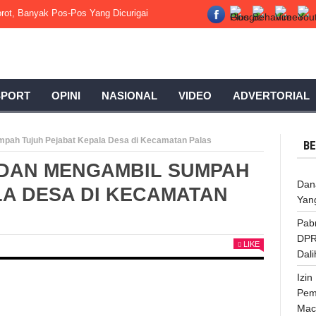
rot, Banyak Pos-Pos Yang Dicurigai Terjadi Penyimpangan.
Pabrik Kelap
SPORT
OPINI
NASIONAL
VIDEO
ADVERTORIAL
umpah Tujuh Pejabat Kepala Desa di Kecamatan Palas
BE
 DAN MENGAMBIL SUMPAH
Dan
LA DESA DI KECAMATAN
Yang
Pabr
DPR
LIKE
Dali
Izi
Pem
Mac