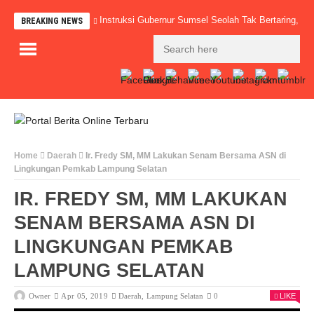
Instruksi Gubernur Sumsel Seolah Tak Bertaring,
BREAKING NEWS
Home
Daerah
Ir. Fredy SM, MM Lakukan Senam Bersama ASN di
Lingkungan Pemkab Lampung Selatan
IR. FREDY SM, MM LAKUKAN
SENAM BERSAMA ASN DI
LINGKUNGAN PEMKAB
LAMPUNG SELATAN
Owner
Apr 05, 2019
Daerah
,
Lampung Selatan
0
LIKE