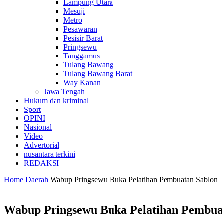
Lampung Utara
Mesuji
Metro
Pesawaran
Pesisir Barat
Pringsewu
Tanggamus
Tulang Bawang
Tulang Bawang Barat
Way Kanan
Jawa Tengah
Hukum dan kriminal
Sport
OPINI
Nasional
Video
Advertorial
nusantara terkini
REDAKSI
Home
Daerah
Wabup Pringsewu Buka Pelatihan Pembuatan Sablon
Wabup Pringsewu Buka Pelatihan Pembua