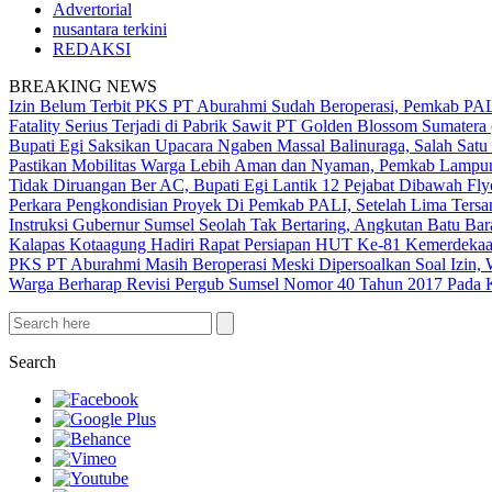
Advertorial
nusantara terkini
REDAKSI
BREAKING NEWS
Izin Belum Terbit PKS PT Aburahmi Sudah Beroperasi, Pemkab PA
Fatality Serius Terjadi di Pabrik Sawit PT Golden Blossom Sumatera
Bupati Egi Saksikan Upacara Ngaben Massal Balinuraga, Salah Satu
Pastikan Mobilitas Warga Lebih Aman dan Nyaman, Pemkab Lampung 
Tidak Diruangan Ber AC, Bupati Egi Lantik 12 Pejabat Dibawah Fly
Perkara Pengkondisian Proyek Di Pemkab PALI, Setelah Lima Ters
Instruksi Gubernur Sumsel Seolah Tak Bertaring, Angkutan Batu 
Kalapas Kotaagung Hadiri Rapat Persiapan HUT Ke-81 Kemerdek
PKS PT Aburahmi Masih Beroperasi Meski Dipersoalkan Soal Izin,
Warga Berharap Revisi Pergub Sumsel Nomor 40 Tahun 2017 Pada 
Search