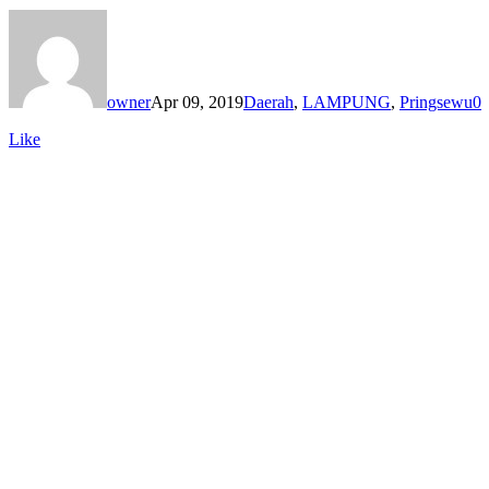
owner
Apr 09, 2019
Daerah
,
LAMPUNG
,
Pringsewu
0
Like