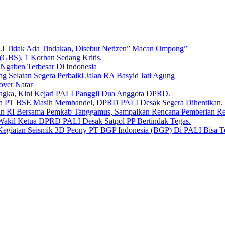
LI Tidak Ada Tindakan, Disebut Netizen” Macan Ompong”
 (GBS), 1 Korban Sedang Kritis.
 Ngaben Terbesar Di Indonesia
Selatan Segera Perbaiki Jalan RA Basyid Jati Agung
over Natar
angka, Kini Kejari PALI Panggil Dua Anggota DPRD.
Bara PT BSE Masih Membandel, DPRD PALI Desak Segera Dihentikan.
aan RI Bersama Pemkab Tanggamus, Sampaikan Rencana Pemberian 
 Wakil Ketua DPRD PALI Desak Satpol PP Bertindak Tegas.
Kegiatan Seismik 3D Peony PT BGP Indonesia (BGP) Di PALI Bisa T