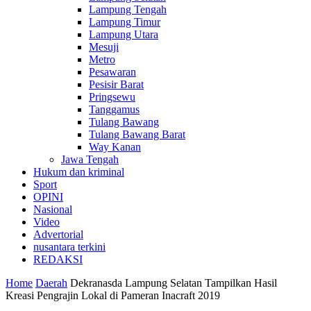
Lampung Tengah
Lampung Timur
Lampung Utara
Mesuji
Metro
Pesawaran
Pesisir Barat
Pringsewu
Tanggamus
Tulang Bawang
Tulang Bawang Barat
Way Kanan
Jawa Tengah
Hukum dan kriminal
Sport
OPINI
Nasional
Video
Advertorial
nusantara terkini
REDAKSI
Home
Daerah
Dekranasda Lampung Selatan Tampilkan Hasil
Kreasi Pengrajin Lokal di Pameran Inacraft 2019