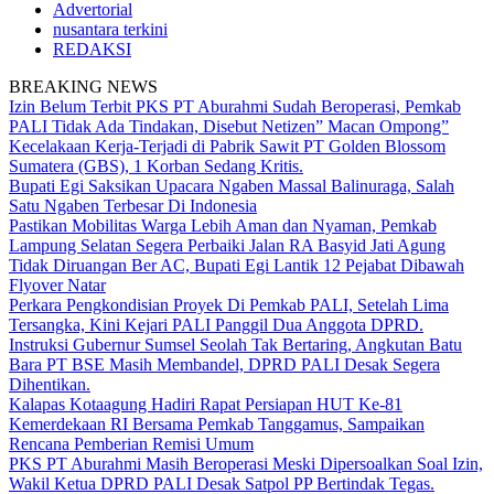
Advertorial
nusantara terkini
REDAKSI
BREAKING NEWS
Izin Belum Terbit PKS PT Aburahmi Sudah Beroperasi, Pemkab
PALI Tidak Ada Tindakan, Disebut Netizen” Macan Ompong”
Kecelakaan Kerja-Terjadi di Pabrik Sawit PT Golden Blossom
Sumatera (GBS), 1 Korban Sedang Kritis.
Bupati Egi Saksikan Upacara Ngaben Massal Balinuraga, Salah
Satu Ngaben Terbesar Di Indonesia
Pastikan Mobilitas Warga Lebih Aman dan Nyaman, Pemkab
Lampung Selatan Segera Perbaiki Jalan RA Basyid Jati Agung
Tidak Diruangan Ber AC, Bupati Egi Lantik 12 Pejabat Dibawah
Flyover Natar
Perkara Pengkondisian Proyek Di Pemkab PALI, Setelah Lima
Tersangka, Kini Kejari PALI Panggil Dua Anggota DPRD.
Instruksi Gubernur Sumsel Seolah Tak Bertaring, Angkutan Batu
Bara PT BSE Masih Membandel, DPRD PALI Desak Segera
Dihentikan.
Kalapas Kotaagung Hadiri Rapat Persiapan HUT Ke-81
Kemerdekaan RI Bersama Pemkab Tanggamus, Sampaikan
Rencana Pemberian Remisi Umum
PKS PT Aburahmi Masih Beroperasi Meski Dipersoalkan Soal Izin,
Wakil Ketua DPRD PALI Desak Satpol PP Bertindak Tegas.