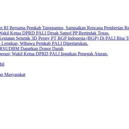
aan RI Bersama Pemkab Tanggamus, Sampaikan Rencana Pemberian 
 Wakil Ketua DPRD PALI Desak Satpol PP Bertindak Tegas.
Kegiatan Seismik 3D Peony PT BGP Indonesia (BGP) Di PALI Bisa T
um Lengkap, Wibawa Pemkab PALI Dipertarukan.
en RSUDBM Dapatkan Donor Darah
erasi; Wakil Ketua DPRD PALI Ingatkan Penegak Aturan.
bil
an Masyarakat