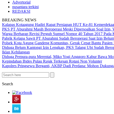
Advertorial
nusantara terkini
REDAKSI
BREAKING NEWS
Kalapas Kotaagung Hadiri Rapat Persiapan HUT Ke-81 Kemerdek
PKS PT Aburahmi Masih Beroperasi Meski Dipersoalkan Soal Izin,
Warga Berharap Revisi Pergub Sumsel Nomor 40 Tahun 2017 Pada 
Pabrik Kelapa Sawit PT Aburahmi Sudah Beroperasi Saat Izin Bel
Polsek Kota Agung Gandeng Komunitas, Gerak Cepat Bantu Pasi
Diduga Belum Kantongi Izin Lengkap, PKS Talang Ubi Sudah Berop
Iklan Kehilangan
Diduga Perpura-pura Merental, Miko Yogi Anggoro Kabur Bawa Mo
Kepindahan Bides Pulau Rajak Terkesan Rotasi Non Volunter
Kapolres Pringsewu Berganti, AKBP Dadi Perdana: Mohon Dukung
Search