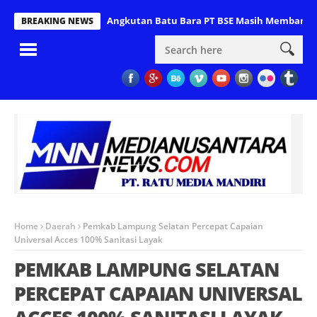
lah Tak Bertaring, Angkutan Batu Bara PT BSE Masih Membandel, DP
BREAKING NEWS
Home
Daerah
Pemkab Lampung Selatan Percepat Capaian
Universal Acces 100% Sanitasi Layak
PEMKAB LAMPUNG SELATAN
PERCEPAT CAPAIAN UNIVERSAL