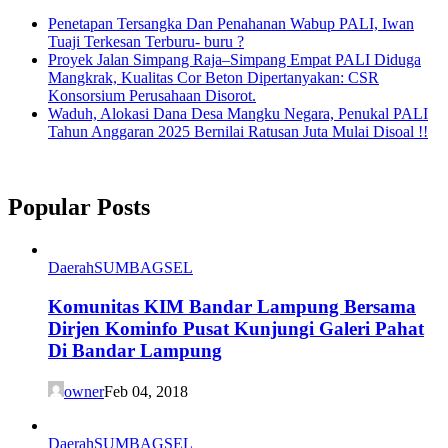
Penetapan Tersangka Dan Penahanan Wabup PALI, Iwan
Tuaji Terkesan Terburu- buru ?
Proyek Jalan Simpang Raja–Simpang Empat PALI Diduga
Mangkrak, Kualitas Cor Beton Dipertanyakan: CSR
Konsorsium Perusahaan Disorot.
Waduh, Alokasi Dana Desa Mangku Negara, Penukal PALI
Tahun Anggaran 2025 Bernilai Ratusan Juta Mulai Disoal !!
Popular Posts
Daerah
SUMBAGSEL
Komunitas KIM Bandar Lampung Bersama
Dirjen Kominfo Pusat Kunjungi Galeri Pahat
Di Bandar Lampung
owner
Feb 04, 2018
Daerah
SUMBAGSEL