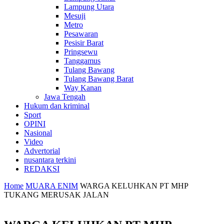
Lampung Utara
Mesuji
Metro
Pesawaran
Pesisir Barat
Pringsewu
Tanggamus
Tulang Bawang
Tulang Bawang Barat
Way Kanan
Jawa Tengah
Hukum dan kriminal
Sport
OPINI
Nasional
Video
Advertorial
nusantara terkini
REDAKSI
Home
MUARA ENIM
WARGA KELUHKAN PT MHP
TUKANG MERUSAK JALAN