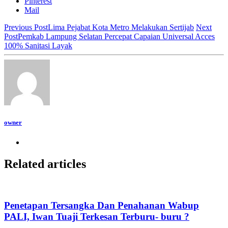
Pinterest
Mail
Previous Post
Lima Pejabat Kota Metro Melakukan Sertijab
Next
Post
Pemkab Lampung Selatan Percepat Capaian Universal Acces
100% Sanitasi Layak
owner
Related articles
Penetapan Tersangka Dan Penahanan Wabup
PALI, Iwan Tuaji Terkesan Terburu- buru ?