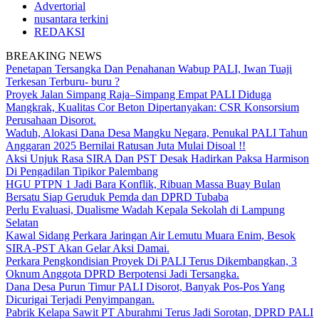
Advertorial
nusantara terkini
REDAKSI
BREAKING NEWS
Penetapan Tersangka Dan Penahanan Wabup PALI, Iwan Tuaji
Terkesan Terburu- buru ?
Proyek Jalan Simpang Raja–Simpang Empat PALI Diduga
Mangkrak, Kualitas Cor Beton Dipertanyakan: CSR Konsorsium
Perusahaan Disorot.
Waduh, Alokasi Dana Desa Mangku Negara, Penukal PALI Tahun
Anggaran 2025 Bernilai Ratusan Juta Mulai Disoal !!
Aksi Unjuk Rasa SIRA Dan PST Desak Hadirkan Paksa Harmison
Di Pengadilan Tipikor Palembang
HGU PTPN 1 Jadi Bara Konflik, Ribuan Massa Buay Bulan
Bersatu Siap Geruduk Pemda dan DPRD Tubaba
Perlu Evaluasi, Dualisme Wadah Kepala Sekolah di Lampung
Selatan
Kawal Sidang Perkara Jaringan Air Lemutu Muara Enim, Besok
SIRA-PST Akan Gelar Aksi Damai.
Perkara Pengkondisian Proyek Di PALI Terus Dikembangkan, 3
Oknum Anggota DPRD Berpotensi Jadi Tersangka.
Dana Desa Purun Timur PALI Disorot, Banyak Pos-Pos Yang
Dicurigai Terjadi Penyimpangan.
Pabrik Kelapa Sawit PT Aburahmi Terus Jadi Sorotan, DPRD PALI