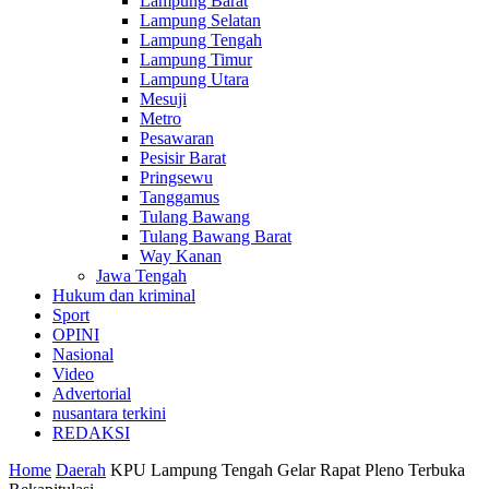
Lampung Barat
Lampung Selatan
Lampung Tengah
Lampung Timur
Lampung Utara
Mesuji
Metro
Pesawaran
Pesisir Barat
Pringsewu
Tanggamus
Tulang Bawang
Tulang Bawang Barat
Way Kanan
Jawa Tengah
Hukum dan kriminal
Sport
OPINI
Nasional
Video
Advertorial
nusantara terkini
REDAKSI
Home
Daerah
KPU Lampung Tengah Gelar Rapat Pleno Terbuka