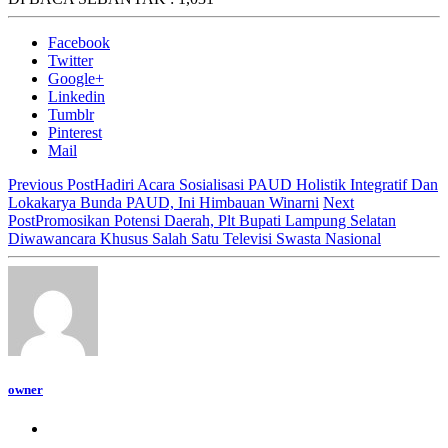
Facebook
Twitter
Google+
Linkedin
Tumblr
Pinterest
Mail
Previous Post
Hadiri Acara Sosialisasi PAUD Holistik Integratif Dan
Lokakarya Bunda PAUD, Ini Himbauan Winarni
Next
Post
Promosikan Potensi Daerah, Plt Bupati Lampung Selatan
Diwawancara Khusus Salah Satu Televisi Swasta Nasional
owner