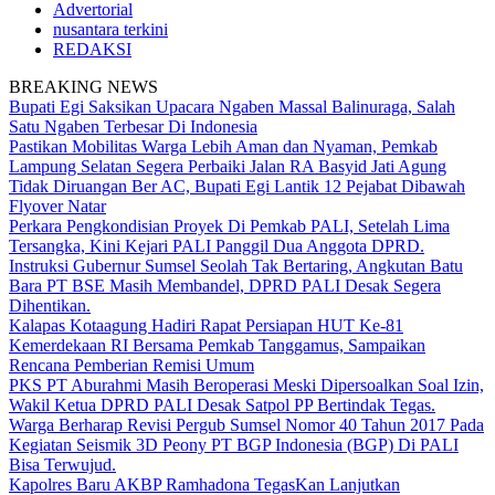
Advertorial
nusantara terkini
REDAKSI
BREAKING NEWS
Bupati Egi Saksikan Upacara Ngaben Massal Balinuraga, Salah
Satu Ngaben Terbesar Di Indonesia
Pastikan Mobilitas Warga Lebih Aman dan Nyaman, Pemkab
Lampung Selatan Segera Perbaiki Jalan RA Basyid Jati Agung
Tidak Diruangan Ber AC, Bupati Egi Lantik 12 Pejabat Dibawah
Flyover Natar
Perkara Pengkondisian Proyek Di Pemkab PALI, Setelah Lima
Tersangka, Kini Kejari PALI Panggil Dua Anggota DPRD.
Instruksi Gubernur Sumsel Seolah Tak Bertaring, Angkutan Batu
Bara PT BSE Masih Membandel, DPRD PALI Desak Segera
Dihentikan.
Kalapas Kotaagung Hadiri Rapat Persiapan HUT Ke-81
Kemerdekaan RI Bersama Pemkab Tanggamus, Sampaikan
Rencana Pemberian Remisi Umum
PKS PT Aburahmi Masih Beroperasi Meski Dipersoalkan Soal Izin,
Wakil Ketua DPRD PALI Desak Satpol PP Bertindak Tegas.
Warga Berharap Revisi Pergub Sumsel Nomor 40 Tahun 2017 Pada
Kegiatan Seismik 3D Peony PT BGP Indonesia (BGP) Di PALI
Bisa Terwujud.
Kapolres Baru AKBP Ramhadona TegasKan Lanjutkan