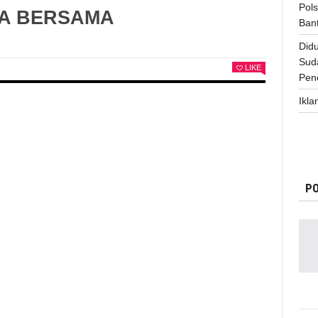
Pol
A BERSAMA
Ban
Did
Sud
LIKE
Pen
Ikla
PO