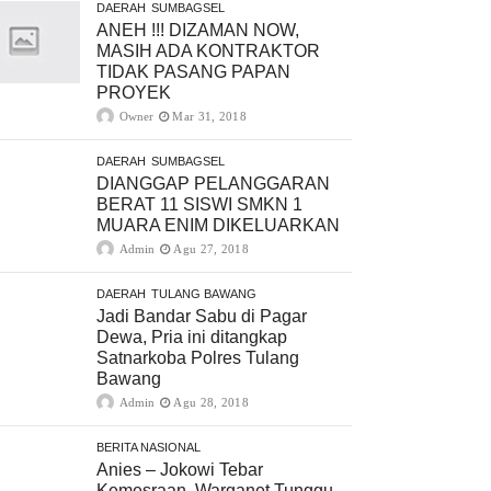
DAERAH
SUMBAGSEL
ANEH !!! DIZAMAN NOW,
MASIH ADA KONTRAKTOR
TIDAK PASANG PAPAN
PROYEK
Owner
Mar 31, 2018
DAERAH
SUMBAGSEL
DIANGGAP PELANGGARAN
BERAT 11 SISWI SMKN 1
MUARA ENIM DIKELUARKAN
Admin
Agu 27, 2018
DAERAH
TULANG BAWANG
Jadi Bandar Sabu di Pagar
Dewa, Pria ini ditangkap
Satnarkoba Polres Tulang
Bawang
Admin
Agu 28, 2018
BERITA NASIONAL
Anies – Jokowi Tebar
Kemesraan, Warganet Tunggu