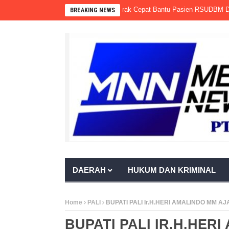
ota Agung Gandeng Komunitas, Gerak Cepat Bantu Pasien RSUDBM Dapatka
BREAKING NEWS
DAERAH
HUKUM DAN KRIMINAL
Home
PALI
BUPATI PALI Ir.H.HERI AMALINDO M
BUPATI PALI IR.H.HER