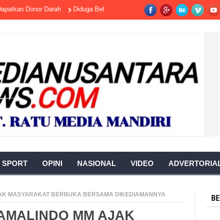
n Donor Darah
Diduga Belum Kantongi Izin Lengkap, PKS Talang Ubi Su
SPORT
OPINI
NASIONAL
VIDEO
ADVERTORIA
M AJAK MASYARAKAT BERBUKA BERSAMA DIKEDIAMANNYA
BE
I AMALINDO MM AJAK