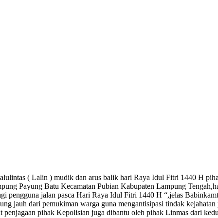
s ( Lalin ) mudik dan arus balik hari Raya Idul Fitri 1440 H piha
mpung Payung Batu Kecamatan Pubian Kabupaten Lampung Tengah,hal 
 pengguna jalan pasca Hari Raya Idul Fitri 1440 H “,jelas Babinkamt
ung jauh dari pemukiman warga guna mengantisipasi tindak kejahatan 
t penjagaan pihak Kepolisian juga dibantu oleh pihak Linmas dari ked