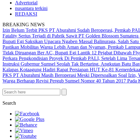
Advertorial
nusantara terkini
REDAKSI
BREAKING NEWS
Izin Belum Terbit PKS PT Aburahmi Sudah Beroperasi, Pemkab PA
Fatality Serius Terjadi di Pabrik Sawit PT Golden Blossom Sumatera
Bupati Egi Saksikan Upacara Ngaben Massal Balinuraga, Salah Satu
Pastikan Mobilitas Warga Lebih Aman dan Nyaman, Pemkab Lampung 
Tidak Diruangan Ber AC, Bupati Egi Lantik 12 Pejabat Dibawah Fly
Perkara Pengkondisian Proyek Di Pemkab PALI, Setelah Lima Ters
Instruksi Gubernur Sumsel Seolah Tak Bertaring, Angkutan Batu 
Kalapas Kotaagung Hadiri Rapat Persiapan HUT Ke-81 Kemerdek
PKS PT Aburahmi Masih Beroperasi Meski Dipersoalkan Soal Izin,
Warga Berharap Revisi Pergub Sumsel Nomor 40 Tahun 2017 Pada 
Search