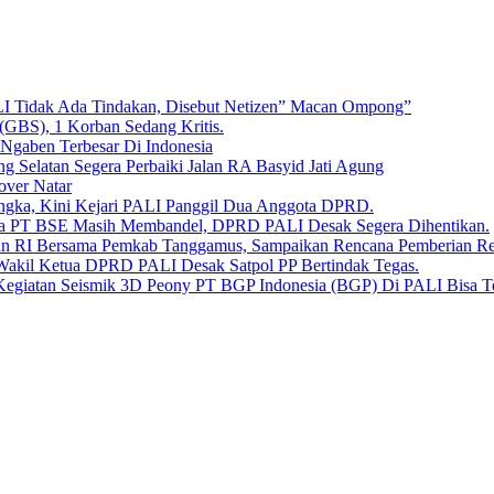
LI Tidak Ada Tindakan, Disebut Netizen” Macan Ompong”
 (GBS), 1 Korban Sedang Kritis.
 Ngaben Terbesar Di Indonesia
Selatan Segera Perbaiki Jalan RA Basyid Jati Agung
over Natar
angka, Kini Kejari PALI Panggil Dua Anggota DPRD.
Bara PT BSE Masih Membandel, DPRD PALI Desak Segera Dihentikan.
aan RI Bersama Pemkab Tanggamus, Sampaikan Rencana Pemberian 
 Wakil Ketua DPRD PALI Desak Satpol PP Bertindak Tegas.
Kegiatan Seismik 3D Peony PT BGP Indonesia (BGP) Di PALI Bisa T