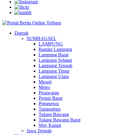
Daerah
SUMBAGSEL
LAMPUNG
Bandar Lampung
Lampung Barat
Lampung Selatan
Lampung Tengah
Lampung Timur
Lampung Utara
Mesuji
Metro
Pesawaran
Pesisir Barat
Pringsewu
Tanggamus
Tulang Bawang
Tulang Bawang Barat
Way Kanan
Jawa Tengah