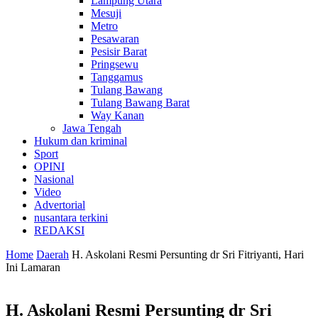
Lampung Utara
Mesuji
Metro
Pesawaran
Pesisir Barat
Pringsewu
Tanggamus
Tulang Bawang
Tulang Bawang Barat
Way Kanan
Jawa Tengah
Hukum dan kriminal
Sport
OPINI
Nasional
Video
Advertorial
nusantara terkini
REDAKSI
Home
Daerah
H. Askolani Resmi Persunting dr Sri Fitriyanti, Hari
Ini Lamaran
H. Askolani Resmi Persunting dr Sri