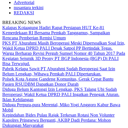
Advertorial
nusantara terkini
REDAKSI
BREAKING NEWS
Kalapas Kotaagung Hadiri Rapat Persiapan HUT Ke-81
Kemerdekaan RI Bersama Pemkab Tanggamus, Sampaikan
Rencana Pemberian Remisi Umum
PKS PT Aburahmi Masih Beroperasi Meski Dipersoalkan Soal Izin,
Wakil Ketua DPRD PALI Desak Satpol PP Bertindak Tegas.
Warga Berharap Revisi Pergub Sumsel Nomor 40 Tahun 2017 Pada
Kegiatan Seismik 3D Peony PT BGP Indonesia (BGP) Di PALI
Bisa Terwujud.
Pabrik Kelapa Sawit PT Aburahmi Sudah Beroperasi Saat Izin
Belum Lengkap, Wibawa Pemkab PALI Dipertarukan.
Polsek Kota Agung Gandeng Komunitas, Gerak Cepat Bantu
Pasien RSUDBM Dapatkan Donor Darah
Diduga Belum Kantongi Izin Lengkap, PKS Talang Ubi Sudah
Beroperasi; Wakil Ketua DPRD PALI Ingatkan Penegak Aturan.
Iklan Kehilangan
Diduga Perpura-pura Merental, Miko Yogi Anggoro Kabur Bawa
Mobil
Kepindahan Bides Pulau Rajak Terkesan Rotasi Non Volunter
Kapolres Pringsewu Berganti, AKBP Dadi Perdana: Mohon
Dukungan Masyarakat