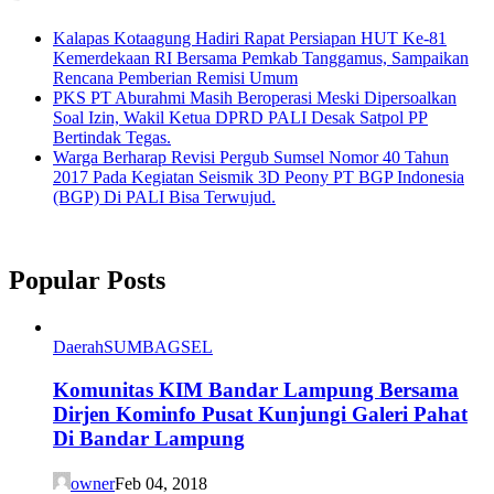
Kalapas Kotaagung Hadiri Rapat Persiapan HUT Ke-81
Kemerdekaan RI Bersama Pemkab Tanggamus, Sampaikan
Rencana Pemberian Remisi Umum
PKS PT Aburahmi Masih Beroperasi Meski Dipersoalkan
Soal Izin, Wakil Ketua DPRD PALI Desak Satpol PP
Bertindak Tegas.
Warga Berharap Revisi Pergub Sumsel Nomor 40 Tahun
2017 Pada Kegiatan Seismik 3D Peony PT BGP Indonesia
(BGP) Di PALI Bisa Terwujud.
Popular Posts
Daerah
SUMBAGSEL
Komunitas KIM Bandar Lampung Bersama
Dirjen Kominfo Pusat Kunjungi Galeri Pahat
Di Bandar Lampung
owner
Feb 04, 2018