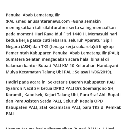
Penukal Abab Lematang Ilir
(PALI),medianusantaranews.com –Guna semakin
meningkatkan tali silahturahmi serta saling memaafkan
pada moment Hari Raya Idul Fitri 1440 H. Memasuki hari
kedua kerja pasca-cuti lebaran, seluruh Aparatur Sipil
Negara (ASN) dan TKS (tenaga kerja sukarela)di lingkup
Pemerintah Kabuparen Penukal Abab Lematang Ilir (PALI)
Sumatera Selatan mengadakan acara halal bihalal di
halaman kantor Bupati PALI KM 10 Kelurahan Handayani
Mulya Kecamatan Talang Ubi PALI; Selasa(11/06/2019).
Hadiri pada acara ini Sekretaris Daerah Kabupaten PALI
Syahron Nazil SH ketua DPRD PALI Drs Soemarjono SH,
Koramil , Kapolsek, Kejari Talang Ubi, Para Staf Ahli Bupati
dan Para Asisten Setda PALI, Seluruh Kepala OPD
Kabupaten PALI, Staf Kecamatan PALI, para TKS di Pemkab
PALI.
Ucapan terima kasih disampaikan Bupati PALI Ir H Heri