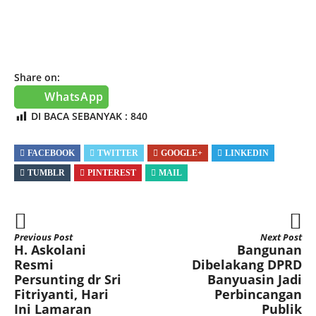
Share on:
WhatsApp
DI BACA SEBANYAK :
840
FACEBOOK
TWITTER
GOOGLE+
LINKEDIN
TUMBLR
PINTEREST
MAIL
Previous Post
Next Post
H. Askolani
Bangunan
Resmi
Dibelakang DPRD
Persunting dr Sri
Banyuasin Jadi
Fitriyanti, Hari
Perbincangan
Ini Lamaran
Publik