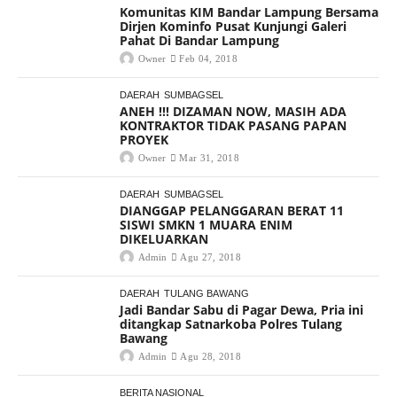
Komunitas KIM Bandar Lampung Bersama
Dirjen Kominfo Pusat Kunjungi Galeri
Pahat Di Bandar Lampung
Owner
Feb 04, 2018
DAERAH
SUMBAGSEL
ANEH !!! DIZAMAN NOW, MASIH ADA
KONTRAKTOR TIDAK PASANG PAPAN
PROYEK
Owner
Mar 31, 2018
DAERAH
SUMBAGSEL
DIANGGAP PELANGGARAN BERAT 11
SISWI SMKN 1 MUARA ENIM
DIKELUARKAN
Admin
Agu 27, 2018
DAERAH
TULANG BAWANG
Jadi Bandar Sabu di Pagar Dewa, Pria ini
ditangkap Satnarkoba Polres Tulang
Bawang
Admin
Agu 28, 2018
BERITA NASIONAL