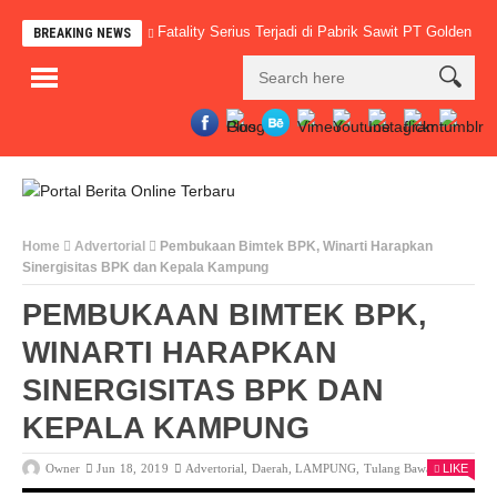
Fatality Serius Terjadi di Pabrik Sawit PT Golden 
BREAKING NEWS
Home
Advertorial
Pembukaan Bimtek BPK, Winarti Harapkan
Sinergisitas BPK dan Kepala Kampung
PEMBUKAAN BIMTEK BPK,
WINARTI HARAPKAN
SINERGISITAS BPK DAN
KEPALA KAMPUNG
Owner
Jun 18, 2019
Advertorial
,
Daerah
,
LAMPUNG
,
Tulang Bawang
LIKE
0