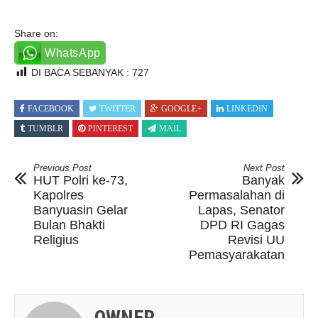
Share on:
WhatsApp
DI BACA SEBANYAK :
727
FACEBOOK
TWITTER
GOOGLE+
LINKEDIN
TUMBLR
PINTEREST
MAIL
Previous Post
Next Post
HUT Polri ke-73,
Banyak
Kapolres
Permasalahan di
Banyuasin Gelar
Lapas, Senator
Bulan Bhakti
DPD RI Gagas
Religius
Revisi UU
Pemasyarakatan
OWNER