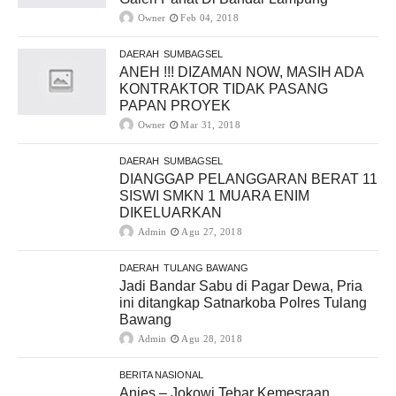
Owner
Feb 04, 2018
DAERAH
SUMBAGSEL
ANEH !!! DIZAMAN NOW, MASIH ADA
KONTRAKTOR TIDAK PASANG
PAPAN PROYEK
Owner
Mar 31, 2018
DAERAH
SUMBAGSEL
DIANGGAP PELANGGARAN BERAT 11
SISWI SMKN 1 MUARA ENIM
DIKELUARKAN
Admin
Agu 27, 2018
DAERAH
TULANG BAWANG
Jadi Bandar Sabu di Pagar Dewa, Pria
ini ditangkap Satnarkoba Polres Tulang
Bawang
Admin
Agu 28, 2018
BERITA NASIONAL
Anies – Jokowi Tebar Kemesraan,