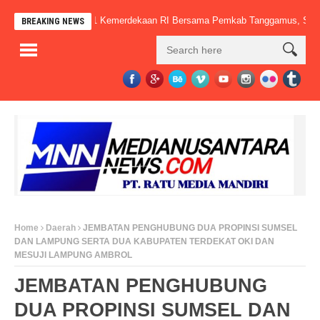
ersiapan HUT Ke-81 Kemerdekaan RI Bersama Pemkab Tanggamus, Sampaik
BREAKING NEWS
Home
Daerah
JEMBATAN PENGHUBUNG DUA PROPINSI SUMSEL
DAN LAMPUNG SERTA DUA KABUPATEN TERDEKAT OKI DAN
MESUJI LAMPUNG AMBROL
JEMBATAN PENGHUBUNG
DUA PROPINSI SUMSEL DAN