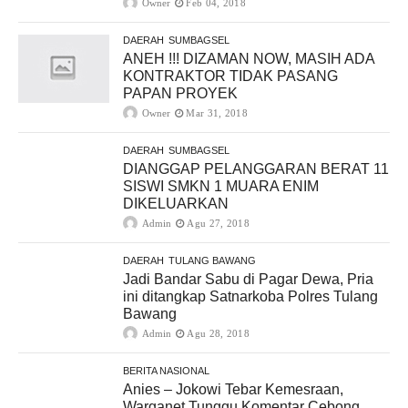
Owner
Feb 04, 2018
DAERAH
SUMBAGSEL
ANEH !!! DIZAMAN NOW, MASIH ADA
KONTRAKTOR TIDAK PASANG
PAPAN PROYEK
Owner
Mar 31, 2018
DAERAH
SUMBAGSEL
DIANGGAP PELANGGARAN BERAT 11
SISWI SMKN 1 MUARA ENIM
DIKELUARKAN
Admin
Agu 27, 2018
DAERAH
TULANG BAWANG
Jadi Bandar Sabu di Pagar Dewa, Pria
ini ditangkap Satnarkoba Polres Tulang
Bawang
Admin
Agu 28, 2018
BERITA NASIONAL
Anies – Jokowi Tebar Kemesraan,
Warganet Tunggu Komentar Cebong