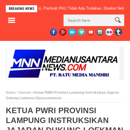
i Sudah Beroperasi, Pemkab PALI Tidak Ada Tindakan, Disebut Netizen” M
BREAKING NEWS
Home
Daerah
Ketua PWRI Provinsi Lampung Instruksikan Jajaran
Dukung Loekman Djoyosoemarto
KETUA PWRI PROVINSI
LAMPUNG INSTRUKSIKAN